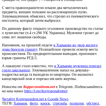
С места правоохранители изъяли два металлических
предмета, внешне похожие на расплющенную пулю.
Злоумышленник объяснил, что стрелял из пневматического
пистолета, который затем выбросил.
По данному факту открыто уголовное производство по статье
о хулиганстве (ч.4 ст.296 УК Украины). Мужчине грозит до
семи лет лишения свободы.
Напомним, на прошлой неделе
в Харькове во двор жилого
дома бросили гранату
. Полицейские провели осмотр места
происшествия. По предварительным выводам, произошел
взрыв гранаты РГД-5.
А накануне стало известно, что
в Харькове мужчина порезал
горло школьнице
. Злоумышленник напал на девушку-
подростка когда та выходила из квартиры. Он выхватил
канцелярский нож и порезал им шею жертвы.
Новости от
Корреспондент.net
в Telegram. Подписывайтесь
на наш канал
https://t.me/korrespondentnet
Читайте Korrespondent.net в Google News
ТЕГИ:
Харьков
,
фото
,
киоск
,
стрельба
,
полиция
,
обстрел
,