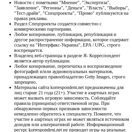
Новости с пометками "Мнение", "Экспертиза",
"Заявление", "Регионы", "Деньги", "Власть", "Выборы",
"Тест-драйв", "Спецпроекты", "Промо" публикуются на
правах рекламы.
Раздел Спецпроекты создается совместно с
коммерческими партнерами.
Любое копирование, публикация, републикация и
другое распространение информации, которое содержит
ссылку на "Интерфакс-Украина", EPA / UPG, строго
воспрещается.
Владелец веб-страницы в разделе Я- Корреспондент
является автор публикации.
Любое копирование, перепечатка и воспроизведение
фотографий и/или аудиовизуальных материалов,
принадлежащих правообладателю Getty Images, строго
запрещено.
Материалы сайта korrespondent.net предназначены для
лиц старше 21 года (21+). Участие в азартных играх
может вызвать игровую зависимость. Соблюдайте
правила (принципы) ответственной игры. При
обнаружении первых признаков зависимости
немедленно обратитесь к специалисту. Помните, что
участие в азартных играх не может являться источником
доходов или альтернативой работе. Информационный
ресурс korrespondent.net не проводит игры на реальные