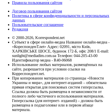
Правила пользования сайтом
Договор пользования сайтом
Политика в сфере конфиденциальности и персональных
данных
Пользовательское соглашение
Редакция
© 2000-2026, Korrespondent.net
Субъект в сфере онлайн-медиа Название онлайн-медиа -
«КореспонденТ.net» Адрес: 02091, місто Київ,
ХАРКІВСЬКЕ ШОСЕ, будинок 172-Б, офіс 208/1 E-mail:
sunlight@mediadim.com.ua
Телефон: 044-205-43-00
Идентификатор медиа - R40-06068
Использование любых материалов, размещённых на
сайте, разрешается при условии ссылки на
Корреспондент.net.
При копировании материалов со страницы «Новости
Украины и мира», для интернет-изданий – обязательна
прямая открытая для поисковых систем гиперссылка.
Ссылка должна быть размещена в независимости от
полного либо частичного использования материалов.
Гиперссылка (для интернет- изданий) – должна быть
размещена в подзаголовке или в первом абзаце
материала.