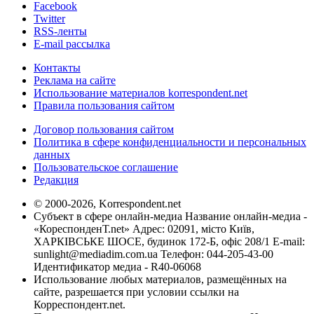
Facebook
Twitter
RSS-ленты
E-mail рассылка
Контакты
Реклама на сайте
Использование материалов korrespondent.net
Правила пользования сайтом
Договор пользования сайтом
Политика в сфере конфиденциальности и персональных
данных
Пользовательское соглашение
Редакция
© 2000-2026, Korrespondent.net
Субъект в сфере онлайн-медиа Название онлайн-медиа -
«КореспонденТ.net» Адрес: 02091, місто Київ,
ХАРКІВСЬКЕ ШОСЕ, будинок 172-Б, офіс 208/1 E-mail:
sunlight@mediadim.com.ua
Телефон: 044-205-43-00
Идентификатор медиа - R40-06068
Использование любых материалов, размещённых на
сайте, разрешается при условии ссылки на
Корреспондент.net.