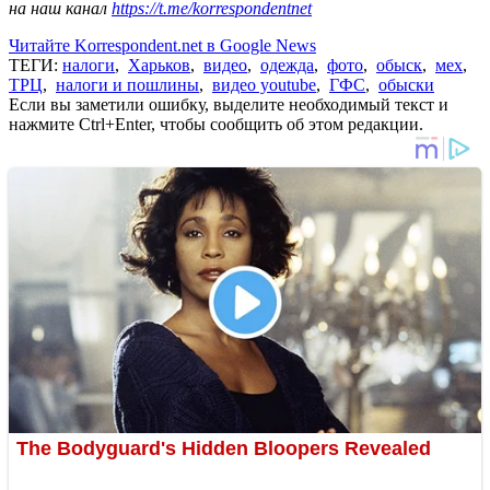
на наш канал
https://t.me/korrespondentnet
Читайте Korrespondent.net в Google News
ТЕГИ:
налоги
,
Харьков
,
видео
,
одежда
,
фото
,
обыск
,
мех
,
ТРЦ
,
налоги и пошлины
,
видео youtube
,
ГФС
,
обыски
Если вы заметили ошибку, выделите необходимый текст и
нажмите Ctrl+Enter, чтобы сообщить об этом редакции.