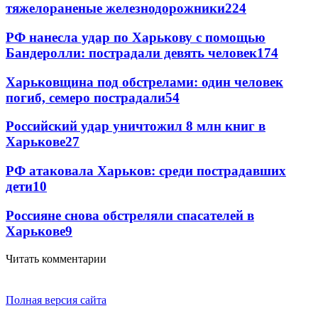
тяжелораненые железнодорожники
224
РФ нанесла удар по Харькову с помощью
Бандеролли: пострадали девять человек
174
Харьковщина под обстрелами: один человек
погиб, семеро пострадали
54
Российский удар уничтожил 8 млн книг в
Харькове
27
РФ атаковала Харьков: среди пострадавших
дети
10
Россияне снова обстреляли спасателей в
Харькове
9
Читать комментарии
Полная версия сайта