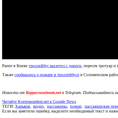
Ранее в Киеве
троллейбус вылетел с дороги
, пересек тротуар и 
Также
сообщалось о пожаре в троллейбусе
в Соломенском райо
Новости от
Корреспондент.net
в Telegram. Подписывайтесь н
Читайте Korrespondent.net в Google News
ТЕГИ:
Харьков
,
видео
,
пассажиры
,
пожар
,
пассажирские пер
Если вы заметили ошибку, выделите необходимый текст и нажми