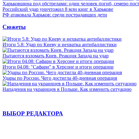
Харьковщина под обстрелами: один человек погиб, семеро пос
Российский удар уничтожил 8 млн книг в Харькове
РФ атаковала Харьков: среди пострадавших дети
Сюжеты
Итоги 5.8: Удар по Киеву и нехватка антибаллистики
Пытаются взломать Киев. Реакция Запада на удар
Итоги 04.08: "Сафари" в Херсоне и итоги операции
Удары по России. Чего достигла 40-дневная операция
Нападения на украинцев в Польше. Как изменить ситуацию
ВЫБОР РЕДАКТОРА