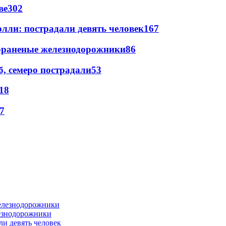
ве
302
лли: пострадали девять человек
167
лораненые железнодорожники
86
, семеро пострадали
53
18
7
лезнодорожники
ли девять человек