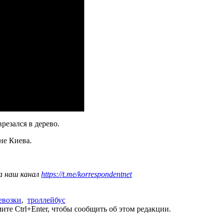
врезался в дерево.
не Киева.
а наш канал
https://t.me/korrespondentnet
евозки
,
троллейбус
те Ctrl+Enter, чтобы сообщить об этом редакции.