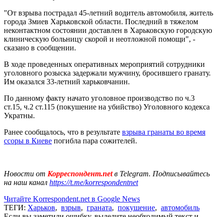
"От взрыва пострадал 45-летний водитель автомобиля, житель
города Змиев Харьковской области. Последний в тяжелом
неконтактном состоянии доставлен в Харьковскую городскую
клиническую больницу скорой и неотложной помощи", -
сказано в сообщении.
В ходе проведенных оперативных мероприятий сотрудники
уголовного розыска задержали мужчину, бросившего гранату.
Им оказался 33-летний харьковчанин.
По данному факту начато уголовное производство по ч.3
ст.15, ч.2 ст.115 (покушение на убийство) Уголовного кодекса
Укратны.
Ранее сообщалось, что в результате
взрыва гранаты во время
ссоры в Киеве
погибла пара сожителей.
Новости от
Корреспондент.net
в Telegram. Подписывайтесь
на наш канал
https://t.me/korrespondentnet
Читайте Korrespondent.net в Google News
ТЕГИ:
Харьков
,
взрыв
,
граната
,
покушение
,
автомобиль
Если вы заметили ошибку, выделите необходимый текст и