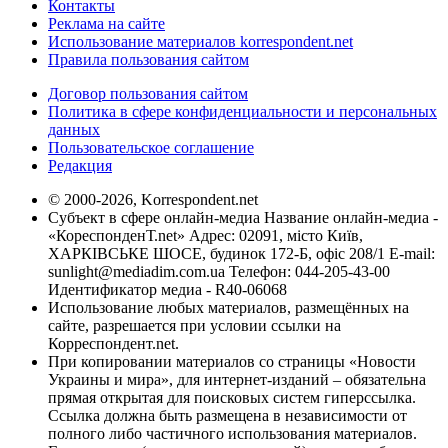
Контакты
Реклама на сайте
Использование материалов korrespondent.net
Правила пользования сайтом
Договор пользования сайтом
Политика в сфере конфиденциальности и персональных
данных
Пользовательское соглашение
Редакция
© 2000-2026, Korrespondent.net
Субъект в сфере онлайн-медиа Название онлайн-медиа -
«КореспонденТ.net» Адрес: 02091, місто Київ,
ХАРКІВСЬКЕ ШОСЕ, будинок 172-Б, офіс 208/1 E-mail:
sunlight@mediadim.com.ua
Телефон: 044-205-43-00
Идентификатор медиа - R40-06068
Использование любых материалов, размещённых на
сайте, разрешается при условии ссылки на
Корреспондент.net.
При копировании материалов со страницы «Новости
Украины и мира», для интернет-изданий – обязательна
прямая открытая для поисковых систем гиперссылка.
Ссылка должна быть размещена в независимости от
полного либо частичного использования материалов.