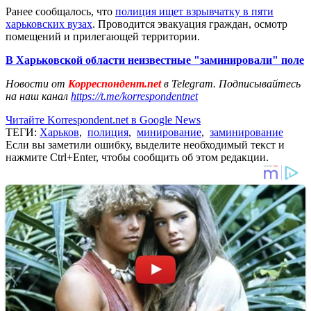
Ранее сообщалось, что
полиция ищет взрывчатку в пяти
харьковских вузах
. Проводится эвакуация граждан, осмотр
помещений и прилегающей территории.
В Харьковской области неизвестные "заминировали" поле
Новости от
Корреспондент.net
в Telegram. Подписывайтесь
на наш канал
https://t.me/korrespondentnet
Читайте Korrespondent.net в Google News
ТЕГИ:
Харьков
,
полиция
,
минирование
,
заминирование
Если вы заметили ошибку, выделите необходимый текст и
нажмите Ctrl+Enter, чтобы сообщить об этом редакции.