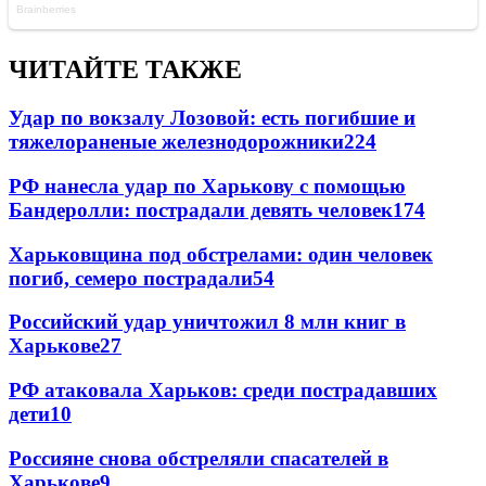
ЧИТАЙТЕ ТАКЖЕ
Удар по вокзалу Лозовой: есть погибшие и
тяжелораненые железнодорожники
224
РФ нанесла удар по Харькову с помощью
Бандеролли: пострадали девять человек
174
Харьковщина под обстрелами: один человек
погиб, семеро пострадали
54
Российский удар уничтожил 8 млн книг в
Харькове
27
РФ атаковала Харьков: среди пострадавших
дети
10
Россияне снова обстреляли спасателей в
Харькове
9