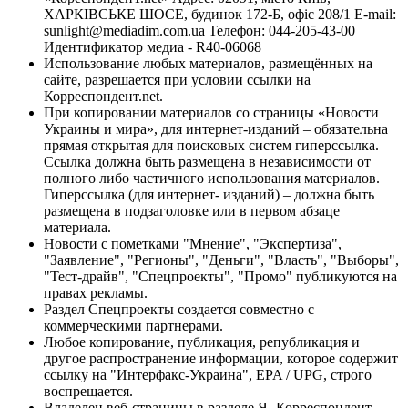
ХАРКІВСЬКЕ ШОСЕ, будинок 172-Б, офіс 208/1 E-mail:
sunlight@mediadim.com.ua
Телефон: 044-205-43-00
Идентификатор медиа - R40-06068
Использование любых материалов, размещённых на
сайте, разрешается при условии ссылки на
Корреспондент.net.
При копировании материалов со страницы «Новости
Украины и мира», для интернет-изданий – обязательна
прямая открытая для поисковых систем гиперссылка.
Ссылка должна быть размещена в независимости от
полного либо частичного использования материалов.
Гиперссылка (для интернет- изданий) – должна быть
размещена в подзаголовке или в первом абзаце
материала.
Новости с пометками "Мнение", "Экспертиза",
"Заявление", "Регионы", "Деньги", "Власть", "Выборы",
"Тест-драйв", "Спецпроекты", "Промо" публикуются на
правах рекламы.
Раздел Спецпроекты создается совместно с
коммерческими партнерами.
Любое копирование, публикация, републикация и
другое распространение информации, которое содержит
ссылку на "Интерфакс-Украина", EPA / UPG, строго
воспрещается.
Владелец веб-страницы в разделе Я- Корреспондент