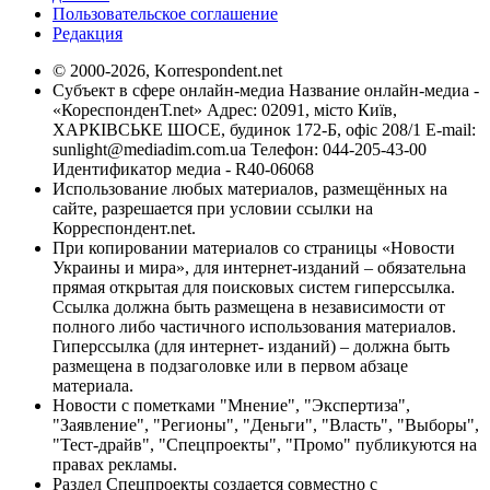
Пользовательское соглашение
Редакция
© 2000-2026, Korrespondent.net
Субъект в сфере онлайн-медиа Название онлайн-медиа -
«КореспонденТ.net» Адрес: 02091, місто Київ,
ХАРКІВСЬКЕ ШОСЕ, будинок 172-Б, офіс 208/1 E-mail:
sunlight@mediadim.com.ua
Телефон: 044-205-43-00
Идентификатор медиа - R40-06068
Использование любых материалов, размещённых на
сайте, разрешается при условии ссылки на
Корреспондент.net.
При копировании материалов со страницы «Новости
Украины и мира», для интернет-изданий – обязательна
прямая открытая для поисковых систем гиперссылка.
Ссылка должна быть размещена в независимости от
полного либо частичного использования материалов.
Гиперссылка (для интернет- изданий) – должна быть
размещена в подзаголовке или в первом абзаце
материала.
Новости с пометками "Мнение", "Экспертиза",
"Заявление", "Регионы", "Деньги", "Власть", "Выборы",
"Тест-драйв", "Спецпроекты", "Промо" публикуются на
правах рекламы.
Раздел Спецпроекты создается совместно с