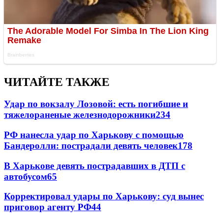
ЧИТАЙТЕ ТАКЖЕ
Удар по вокзалу Лозовой: есть погибшие и
тяжелораненые железнодорожники
234
РФ нанесла удар по Харькову с помощью
Бандеролли: пострадали девять человек
178
В Харькове девять пострадавших в ДТП с
автобусом
65
Корректировал удары по Харькову: суд вынес
приговор агенту РФ
44