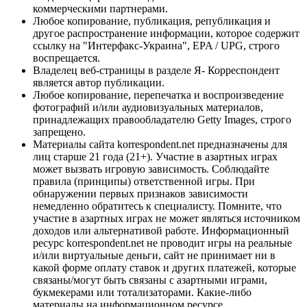
коммерческими партнерами.
Любое копирование, публикация, републикация и
другое распространение информации, которое содержит
ссылку на "Интерфакс-Украина", EPA / UPG, строго
воспрещается.
Владелец веб-страницы в разделе Я- Корреспондент
является автор публикации.
Любое копирование, перепечатка и воспроизведение
фотографий и/или аудиовизуальных материалов,
принадлежащих правообладателю Getty Images, строго
запрещено.
Материалы сайта korrespondent.net предназначены для
лиц старше 21 года (21+). Участие в азартных играх
может вызвать игровую зависимость. Соблюдайте
правила (принципы) ответственной игры. При
обнаружении первых признаков зависимости
немедленно обратитесь к специалисту. Помните, что
участие в азартных играх не может являться источником
доходов или альтернативой работе. Информационный
ресурс korrespondent.net не проводит игры на реальные
и/или виртуальные деньги, сайт не принимает ни в
какой форме оплату ставок и других платежей, которые
связаны/могут быть связаны с азартными играми,
букмекерами или тотализаторами. Какие-либо
материалы на информационном ресурсе