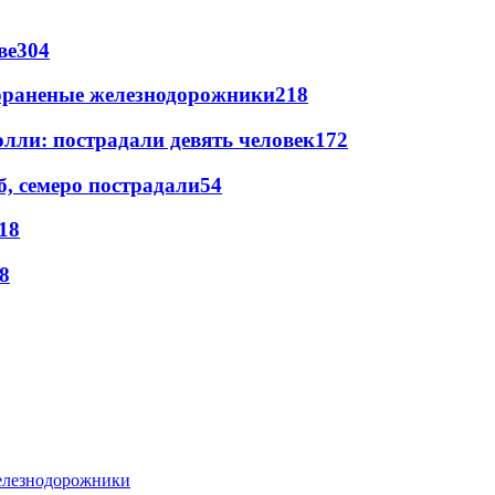
ве
304
лораненые железнодорожники
218
лли: пострадали девять человек
172
, семеро пострадали
54
18
8