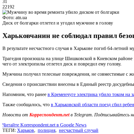
31
22192
Фото: atn.ua
Диск от болгарки отлетел и угодил мужчине в голову
Харьковчанин не соблюдал правил безоп
В результате несчастного случая в Харькове погиб 64-летний 
Трагедия произошла на улице Шишковской в Киевском районе го
чего от электропилы отлетел диск и повредил ему голову.
Мужчина получил телесные повреждения, не совместимые с жиз
Сведения о происшествии внесены в Единый реестр досудебных 
Напомним, что ранее
в Кременчуге электрика убило током на з
Также сообщалось, что
в Харьковской области поезд сбил ребе
Новости от
Корреспондент.net
в Telegram. Подписывайтесь н
Читайте Korrespondent.net в Google News
ТЕГИ:
Харьков
,
полиция
,
несчастный случай