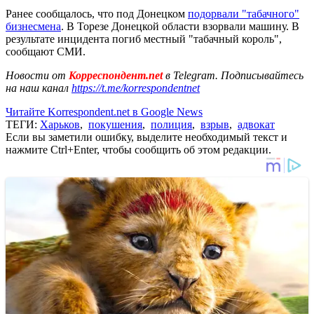
Ранее сообщалось, что под Донецком
подорвали "табачного"
бизнесмена
. В Торезе Донецкой области взорвали машину. В
результате инцидента погиб местный "табачный король",
сообщают СМИ.
Новости от
Корреспондент.net
в Telegram. Подписывайтесь
на наш канал
https://t.me/korrespondentnet
Читайте Korrespondent.net в Google News
ТЕГИ:
Харьков
,
покушения
,
полиция
,
взрыв
,
адвокат
Если вы заметили ошибку, выделите необходимый текст и
нажмите Ctrl+Enter, чтобы сообщить об этом редакции.