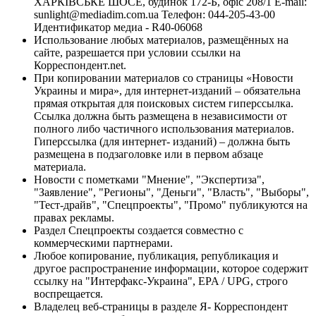
ХАРКІВСЬКЕ ШОСЕ, будинок 172-Б, офіс 208/1 E-mail:
sunlight@mediadim.com.ua
Телефон: 044-205-43-00
Идентификатор медиа - R40-06068
Использование любых материалов, размещённых на
сайте, разрешается при условии ссылки на
Корреспондент.net.
При копировании материалов со страницы «Новости
Украины и мира», для интернет-изданий – обязательна
прямая открытая для поисковых систем гиперссылка.
Ссылка должна быть размещена в независимости от
полного либо частичного использования материалов.
Гиперссылка (для интернет- изданий) – должна быть
размещена в подзаголовке или в первом абзаце
материала.
Новости с пометками "Мнение", "Экспертиза",
"Заявление", "Регионы", "Деньги", "Власть", "Выборы",
"Тест-драйв", "Спецпроекты", "Промо" публикуются на
правах рекламы.
Раздел Спецпроекты создается совместно с
коммерческими партнерами.
Любое копирование, публикация, републикация и
другое распространение информации, которое содержит
ссылку на "Интерфакс-Украина", EPA / UPG, строго
воспрещается.
Владелец веб-страницы в разделе Я- Корреспондент