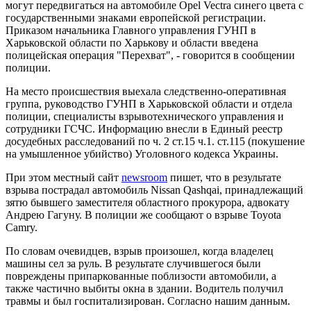
могут передвигаться на автомобиле Opel Vectra синего цвета с
государственными знаками европейской регистрации.
Приказом начальника Главного управления ГУНП в
Харьковской области по Харькову и области введена
полицейская операция "Перехват", - говорится в сообщении
полиции.
На место происшествия выехала следственно-оперативная
группа, руководство ГУНП в Харьковской области и отдела
полиции, специалисты взрывотехнического управления и
сотрудники ГСЧС. Информацию внесли в Единый реестр
досудебных расследований по ч. 2 ст.15 ч.1. ст.115 (покушение
на умышленное убийство) Уголовного кодекса Украины.
При этом местный сайт
newsroom
пишет, что в результате
взрыва пострадал автомобиль Nissan Qashqai, принадлежащий
зятю бывшего заместителя областного прокурора, адвокату
Андрею Гагуну. В полиции же сообщают о взрыве Toyota
Camry.
По словам очевидцев, взрыв произошел, когда владелец
машины сел за руль. В результате случившегося были
повреждены припаркованные поблизости автомобили, а
также частично выбиты окна в здании. Водитель получил
травмы и был госпитализирован. Согласно нашим данным.