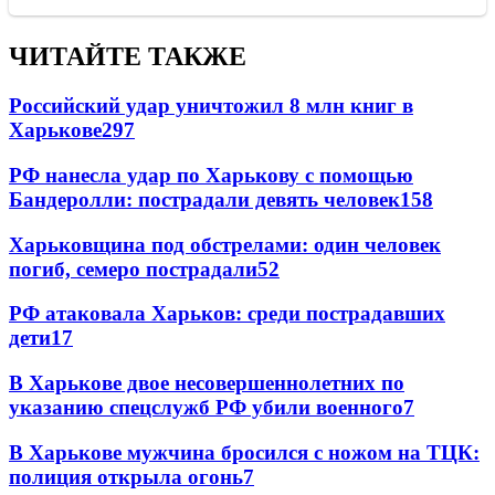
ЧИТАЙТЕ ТАКЖЕ
Российский удар уничтожил 8 млн книг в
Харькове
297
РФ нанесла удар по Харькову с помощью
Бандеролли: пострадали девять человек
158
Харьковщина под обстрелами: один человек
погиб, семеро пострадали
52
РФ атаковала Харьков: среди пострадавших
дети
17
В Харькове двое несовершеннолетних по
указанию спецслужб РФ убили военного
7
В Харькове мужчина бросился с ножом на ТЦК:
полиция открыла огонь
7