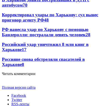
автобусом
70
Корректировал удары по Харькову: суд вынес
приговор агенту РФ
48
РФ нанесла удар по Харькову с помощью
Бандеролли: пострадали девять человек
28
Российский удар уничтожил 8 млн книг в
Харькове
17
Россияне снова обстреляли спасателей в
Харькове
8
Читать комментарии
Полная версия сайта
Facebook
Twitter
RSS-ленты