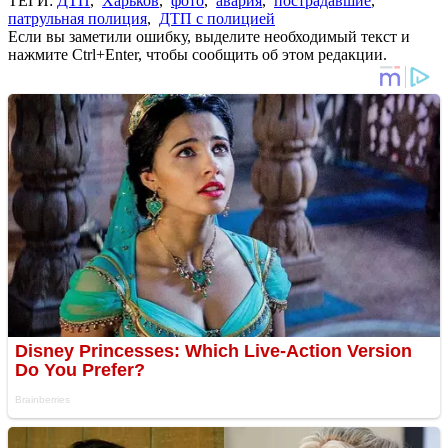
ТЕГИ:
ДТП
,
Харьков
,
фото
,
авария
,
пострадавшие
,
патрульная полиция
,
ДТП с полицией
Если вы заметили ошибку, выделите необходимый текст и
нажмите Ctrl+Enter, чтобы сообщить об этом редакции.