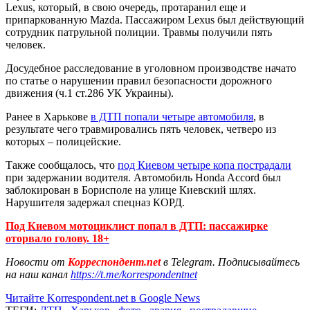
Lexus, который, в свою очередь, протаранил еще и
припаркованную Mazda. Пассажиром Lexus был действующий
сотрудник патрульной полиции. Травмы получили пять
человек.
Досудебное расследование в уголовном производстве начато
по статье о нарушении правил безопасности дорожного
движения (ч.1 ст.286 УК Украины).
Ранее в Харькове
в ДТП попали четыре автомобиля
, в
результате чего травмировались пять человек, четверо из
которых – полицейские.
Также сообщалось, что
под Киевом четыре копа пострадали
при задержании водителя. Автомобиль Honda Accord был
заблокирован в Борисполе на улице Киевский шлях.
Нарушителя задержал спецназ КОРД.
Под Киевом мотоциклист попал в ДТП: пассажирке
оторвало голову. 18+
Новости от
Корреспондент.net
в Telegram. Подписывайтесь
на наш канал
https://t.me/korrespondentnet
Читайте Korrespondent.net в Google News