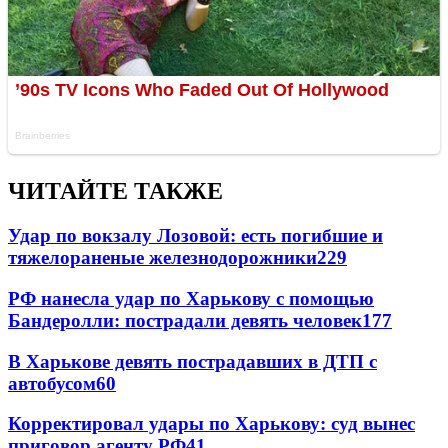
ЧИТАЙТЕ ТАКЖЕ
Удар по вокзалу Лозовой: есть погибшие и
тяжелораненые железнодорожники
229
РФ нанесла удар по Харькову с помощью
Бандеролли: пострадали девять человек
177
В Харькове девять пострадавших в ДТП с
автобусом
60
Корректировал удары по Харькову: суд вынес
приговор агенту РФ
41