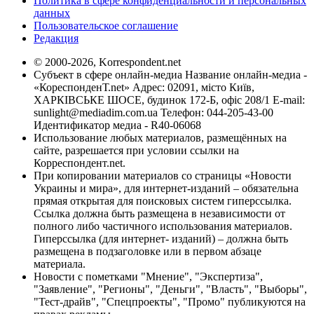
Политика в сфере конфиденциальности и персональных
данных
Пользовательское соглашение
Редакция
© 2000-2026, Korrespondent.net
Субъект в сфере онлайн-медиа Название онлайн-медиа -
«КореспонденТ.net» Адрес: 02091, місто Київ,
ХАРКІВСЬКЕ ШОСЕ, будинок 172-Б, офіс 208/1 E-mail:
sunlight@mediadim.com.ua
Телефон: 044-205-43-00
Идентификатор медиа - R40-06068
Использование любых материалов, размещённых на
сайте, разрешается при условии ссылки на
Корреспондент.net.
При копировании материалов со страницы «Новости
Украины и мира», для интернет-изданий – обязательна
прямая открытая для поисковых систем гиперссылка.
Ссылка должна быть размещена в независимости от
полного либо частичного использования материалов.
Гиперссылка (для интернет- изданий) – должна быть
размещена в подзаголовке или в первом абзаце
материала.
Новости с пометками "Мнение", "Экспертиза",
"Заявление", "Регионы", "Деньги", "Власть", "Выборы",
"Тест-драйв", "Спецпроекты", "Промо" публикуются на