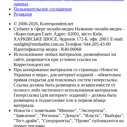
данных
Пользовательское соглашение
Редакция
© 2000-2026, Korrespondent.net
Субъект в сфере онлайн-медиа Название онлайн-медиа -
«КореспонденТ.net» Адрес: 02091, місто Київ,
ХАРКІВСЬКЕ ШОСЕ, будинок 172-Б, офіс 208/1 E-mail:
sunlight@mediadim.com.ua
Телефон: 044-205-43-00
Идентификатор медиа - R40-06068
Использование любых материалов, размещённых на
сайте, разрешается при условии ссылки на
Корреспондент.net.
При копировании материалов со страницы «Новости
Украины и мира», для интернет-изданий – обязательна
прямая открытая для поисковых систем гиперссылка.
Ссылка должна быть размещена в независимости от
полного либо частичного использования материалов.
Гиперссылка (для интернет- изданий) – должна быть
размещена в подзаголовке или в первом абзаце
материала.
Новости с пометками "Мнение", "Экспертиза",
"Заявление", "Регионы", "Деньги", "Власть", "Выборы",
"Тест-драйв", "Спецпроекты", "Промо" публикуются на
правах рекламы.