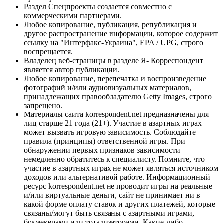
Раздел Спецпроекты создается совместно с
коммерческими партнерами.
Любое копирование, публикация, републикация и
другое распространение информации, которое содержит
ссылку на "Интерфакс-Украина", EPA / UPG, строго
воспрещается.
Владелец веб-страницы в разделе Я- Корреспондент
является автор публикации.
Любое копирование, перепечатка и воспроизведение
фотографий и/или аудиовизуальных материалов,
принадлежащих правообладателю Getty Images, строго
запрещено.
Материалы сайта korrespondent.net предназначены для
лиц старше 21 года (21+). Участие в азартных играх
может вызвать игровую зависимость. Соблюдайте
правила (принципы) ответственной игры. При
обнаружении первых признаков зависимости
немедленно обратитесь к специалисту. Помните, что
участие в азартных играх не может являться источником
доходов или альтернативой работе. Информационный
ресурс korrespondent.net не проводит игры на реальные
и/или виртуальные деньги, сайт не принимает ни в
какой форме оплату ставок и других платежей, которые
связаны/могут быть связаны с азартными играми,
букмекерами или тотализаторами. Какие-либо