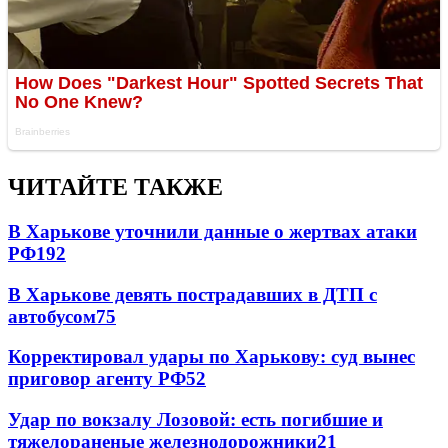
ЧИТАЙТЕ ТАКЖЕ
В Харькове уточнили данные о жертвах атаки
РФ
192
В Харькове девять пострадавших в ДТП с
автобусом
75
Корректировал удары по Харькову: суд вынес
приговор агенту РФ
52
Удар по вокзалу Лозовой: есть погибшие и
тяжелораненые железнодорожники
21