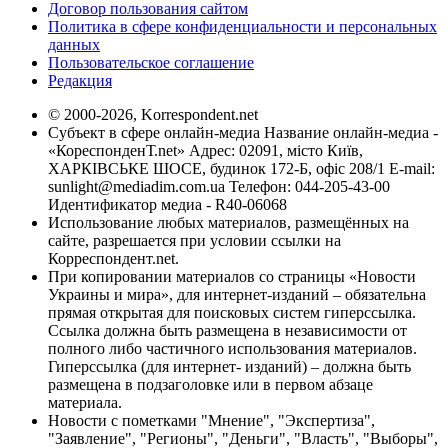
Договор пользования сайтом
Политика в сфере конфиденциальности и персональных
данных
Пользовательское соглашение
Редакция
© 2000-2026, Korrespondent.net
Субъект в сфере онлайн-медиа Название онлайн-медиа -
«КореспонденТ.net» Адрес: 02091, місто Київ,
ХАРКІВСЬКЕ ШОСЕ, будинок 172-Б, офіс 208/1 E-mail:
sunlight@mediadim.com.ua
Телефон: 044-205-43-00
Идентификатор медиа - R40-06068
Использование любых материалов, размещённых на
сайте, разрешается при условии ссылки на
Корреспондент.net.
При копировании материалов со страницы «Новости
Украины и мира», для интернет-изданий – обязательна
прямая открытая для поисковых систем гиперссылка.
Ссылка должна быть размещена в независимости от
полного либо частичного использования материалов.
Гиперссылка (для интернет- изданий) – должна быть
размещена в подзаголовке или в первом абзаце
материала.
Новости с пометками "Мнение", "Экспертиза",
"Заявление", "Регионы", "Деньги", "Власть", "Выборы",