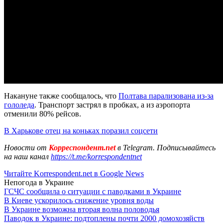
Накануне также сообщалось, что
Полтава парализована из-за
гололеда
. Транспорт застрял в пробках, а из аэропорта
отменили 80% рейсов.
В Харькове отец на коньках поразил соцсети
Новости от
Корреспондент.net
в Telegram. Подписывайтесь
на наш канал
https://t.me/korrespondentnet
Читайте Korrespondent.net в Google News
Непогода в Украине
ГСЧС сообщила о ситуации с паводками в Украине
В Киеве ускорилось снижение уровня воды
В Украине возможна вторая волна половодья
Паводок в Украине: подтоплены почти 2000 домохозяйств