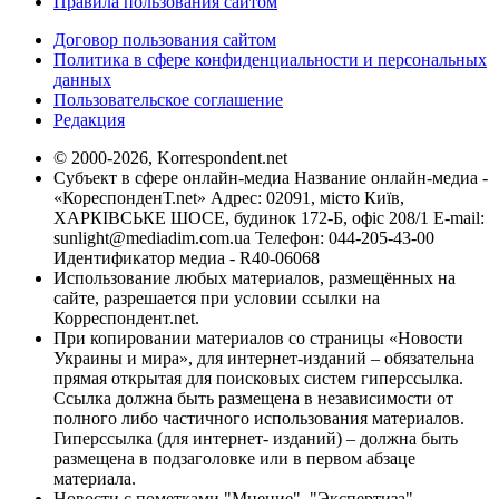
Правила пользования сайтом
Договор пользования сайтом
Политика в сфере конфиденциальности и персональных
данных
Пользовательское соглашение
Редакция
© 2000-2026, Korrespondent.net
Субъект в сфере онлайн-медиа Название онлайн-медиа -
«КореспонденТ.net» Адрес: 02091, місто Київ,
ХАРКІВСЬКЕ ШОСЕ, будинок 172-Б, офіс 208/1 E-mail:
sunlight@mediadim.com.ua
Телефон: 044-205-43-00
Идентификатор медиа - R40-06068
Использование любых материалов, размещённых на
сайте, разрешается при условии ссылки на
Корреспондент.net.
При копировании материалов со страницы «Новости
Украины и мира», для интернет-изданий – обязательна
прямая открытая для поисковых систем гиперссылка.
Ссылка должна быть размещена в независимости от
полного либо частичного использования материалов.
Гиперссылка (для интернет- изданий) – должна быть
размещена в подзаголовке или в первом абзаце
материала.
Новости с пометками "Мнение", "Экспертиза",