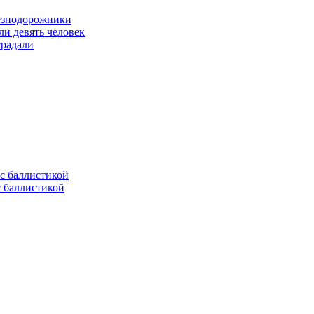
лезнодорожники
ли девять человек
традали
с баллистикой