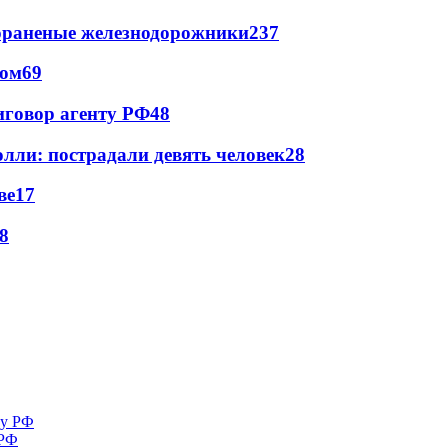
лораненые железнодорожники
237
сом
69
иговор агенту РФ
48
лли: пострадали девять человек
28
ве
17
8
 РФ