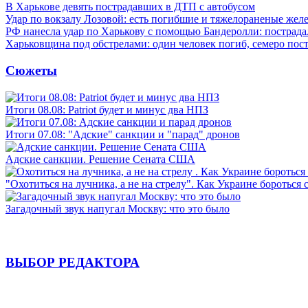
В Харькове девять пострадавших в ДТП с автобусом
Удар по вокзалу Лозовой: есть погибшие и тяжелораненые же
РФ нанесла удар по Харькову с помощью Бандеролли: пострада
Харьковщина под обстрелами: один человек погиб, семеро пос
Сюжеты
Итоги 08.08: Patriot будет и минус два НПЗ
Итоги 07.08: "Адские" санкции и "парад" дронов
Адские санкции. Решение Сената США
"Охотиться на лучника, а не на стрелу". Как Украине бороться 
Загадочный звук напугал Москву: что это было
ВЫБОР РЕДАКТОРА