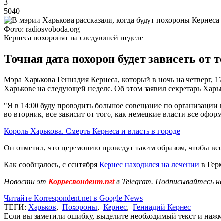
3
5040
Фото: radiosvoboda.org
Кернеса похоронят на следующей неделе
Точная дата похорон будет зависеть от 
Мэра Харькова Геннадия Кернеса, который в ночь на четверг, 
Харькове на следующей неделе. Об этом заявил секретарь Харьк
"Я в 14:00 буду проводить большое совещание по организации п
во вторник, все зависит от того, как немецкие власти все оформя
Король Харькова. Смерть Кернеса и власть в городе
Он отметил, что церемонию проведут таким образом, чтобы вс
Как сообщалось, с сентября
Кернес находился на лечении
в Гер
Новости от
Корреспондент.net
в Telegram. Подписывайтесь н
Читайте Korrespondent.net в Google News
ТЕГИ:
Харьков
,
Похороны
,
Кернес
,
Геннадий Кернес
Если вы заметили ошибку, выделите необходимый текст и нажми