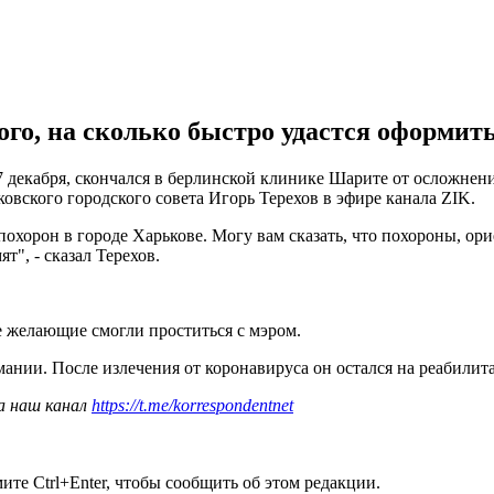
того, на сколько быстро удастся оформит
17 декабря, скончался в берлинской клинике Шарите от осложне
овского городского совета Игорь Терехов в эфире канала ZIK.
охорон в городе Харькове. Могу вам сказать, что похороны, орие
т", - сказал Терехов.
е желающие смогли проститься с мэром.
мании. После излечения от коронавируса он остался на реабилит
а наш канал
https://t.me/korrespondentnet
те Ctrl+Enter, чтобы сообщить об этом редакции.