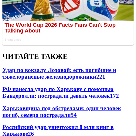
ЧИТАЙТЕ ТАКЖЕ
Удар по вокзалу Лозовой: есть погибшие и
тяжелораненые железнодорожники
221
РФ нанесла удар по Харькову с помощью
Бандеролли: пострадали девять человек
172
Харьковщина под обстрелами: один человек
погиб, семеро пострадали
54
Российский удар уничтожил 8 млн книг в
Харькове
26