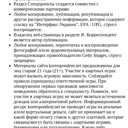
Раздел Спецпроекты создается совместно с
коммерческими партнерами.
Любое копирование, публикация, републикация и
другое распространение информации, которое содержит
ссылку на "Интерфакс-Украина", EPA / UPG, строго
воспрещается.
Владелец веб-страницы в разделе Я- Корреспондент
является автор публикации.
Любое копирование, перепечатка и воспроизведение
фотографий и/или аудиовизуальных материалов,
принадлежащих правообладателю Getty Images, строго
запрещено.
Материалы сайта korrespondent.net предназначены для
лиц старше 21 года (21+). Участие в азартных играх
может вызвать игровую зависимость. Соблюдайте
правила (принципы) ответственной игры. При
обнаружении первых признаков зависимости
немедленно обратитесь к специалисту. Помните, что
участие в азартных играх не может являться источником
доходов или альтернативой работе. Информационный
ресурс korrespondent.net не проводит игры на реальные
и/или виртуальные деньги, сайт не принимает ни в
какой форме оплату ставок и других платежей, которые
связаны/могут быть связаны с азартными играми,
букмекерами или тотализаторами. Какие-либо