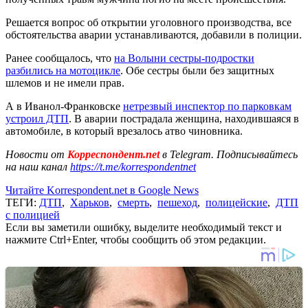
Решается вопрос об открытии уголовного производства, все
обстоятельства аварии устанавливаются, добавили в полиции.
Ранее сообщалось, что
на Волыни сестры-подростки
разбились на мотоцикле
. Обе сестры были без защитных
шлемов и не имели прав.
А в Иванол-Франковске
нетрезвый инспектор по парковкам
устроил ДТП
. В аварии пострадала женщина, находившаяся в
автомобиле, в который врезалось атво чиновника.
Новости от
Корреспондент.net
в Telegram. Подписывайтесь
на наш канал
https://t.me/korrespondentnet
Читайте Korrespondent.net в Google News
ТЕГИ:
ДТП
,
Харьков
,
смерть
,
пешеход
,
полицейские
,
ДТП
с полицией
Если вы заметили ошибку, выделите необходимый текст и
нажмите Ctrl+Enter, чтобы сообщить об этом редакции.