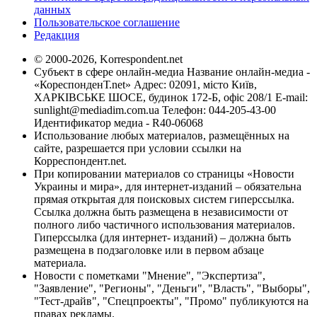
данных
Пользовательское соглашение
Редакция
© 2000-2026, Korrespondent.net
Субъект в сфере онлайн-медиа Название онлайн-медиа -
«КореспонденТ.net» Адрес: 02091, місто Київ,
ХАРКІВСЬКЕ ШОСЕ, будинок 172-Б, офіс 208/1 E-mail:
sunlight@mediadim.com.ua
Телефон: 044-205-43-00
Идентификатор медиа - R40-06068
Использование любых материалов, размещённых на
сайте, разрешается при условии ссылки на
Корреспондент.net.
При копировании материалов со страницы «Новости
Украины и мира», для интернет-изданий – обязательна
прямая открытая для поисковых систем гиперссылка.
Ссылка должна быть размещена в независимости от
полного либо частичного использования материалов.
Гиперссылка (для интернет- изданий) – должна быть
размещена в подзаголовке или в первом абзаце
материала.
Новости с пометками "Мнение", "Экспертиза",
"Заявление", "Регионы", "Деньги", "Власть", "Выборы",
"Тест-драйв", "Спецпроекты", "Промо" публикуются на
правах рекламы.