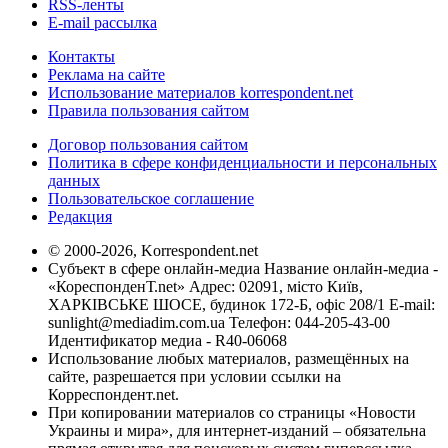
RSS-ленты
E-mail рассылка
Контакты
Реклама на сайте
Использование материалов korrespondent.net
Правила пользования сайтом
Договор пользования сайтом
Политика в сфере конфиденциальности и персональных
данных
Пользовательское соглашение
Редакция
© 2000-2026, Korrespondent.net
Субъект в сфере онлайн-медиа Название онлайн-медиа -
«КореспонденТ.net» Адрес: 02091, місто Київ,
ХАРКІВСЬКЕ ШОСЕ, будинок 172-Б, офіс 208/1 E-mail:
sunlight@mediadim.com.ua
Телефон: 044-205-43-00
Идентификатор медиа - R40-06068
Использование любых материалов, размещённых на
сайте, разрешается при условии ссылки на
Корреспондент.net.
При копировании материалов со страницы «Новости
Украины и мира», для интернет-изданий – обязательна