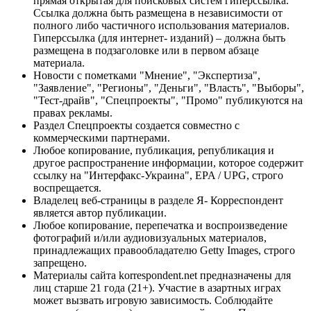
прямая открытая для поисковых систем гиперссылка.
Ссылка должна быть размещена в независимости от
полного либо частичного использования материалов.
Гиперссылка (для интернет- изданий) – должна быть
размещена в подзаголовке или в первом абзаце
материала.
Новости с пометками "Мнение", "Экспертиза",
"Заявление", "Регионы", "Деньги", "Власть", "Выборы",
"Тест-драйв", "Спецпроекты", "Промо" публикуются на
правах рекламы.
Раздел Спецпроекты создается совместно с
коммерческими партнерами.
Любое копирование, публикация, републикация и
другое распространение информации, которое содержит
ссылку на "Интерфакс-Украина", EPA / UPG, строго
воспрещается.
Владелец веб-страницы в разделе Я- Корреспондент
является автор публикации.
Любое копирование, перепечатка и воспроизведение
фотографий и/или аудиовизуальных материалов,
принадлежащих правообладателю Getty Images, строго
запрещено.
Материалы сайта korrespondent.net предназначены для
лиц старше 21 года (21+). Участие в азартных играх
может вызвать игровую зависимость. Соблюдайте