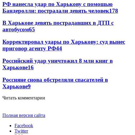
РФ нанесла удар по Харькову с помощью
Бандеролли: пострадали девять человек
178
В Харькове девять пострадавших в ДТП с
автобусом
65
Корректировал удары по Харькову: суд вынес
приговор агенту РФ
44
Российский удар уничтожил 8 млн книг в
Харькове
16
Россияне снова обстреляли спасателей в
Харькове
9
Читать комментарии
Полная версия сайта
Facebook
Twitter