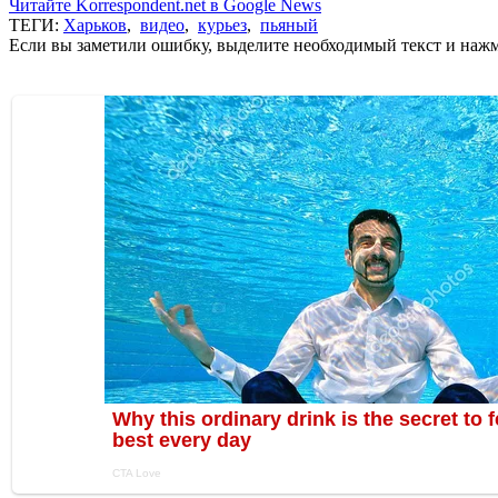
Читайте Korrespondent.net в Google News
ТЕГИ:
Харьков
,
видео
,
курьез
,
пьяный
Если вы заметили ошибку, выделите необходимый текст и нажми