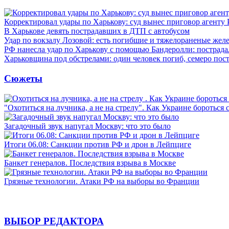
Корректировал удары по Харькову: суд вынес приговор агенту
В Харькове девять пострадавших в ДТП с автобусом
Удар по вокзалу Лозовой: есть погибшие и тяжелораненые же
РФ нанесла удар по Харькову с помощью Бандеролли: пострада
Харьковщина под обстрелами: один человек погиб, семеро пос
Сюжеты
"Охотиться на лучника, а не на стрелу". Как Украине бороться 
Загадочный звук напугал Москву: что это было
Итоги 06.08: Санкции против РФ и дрон в Лейпциге
Банкет генералов. Последствия взрыва в Москве
Грязные технологии. Атаки РФ на выборы во Франции
ВЫБОР РЕДАКТОРА