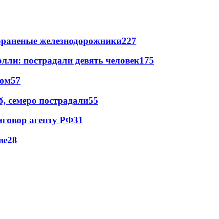
лораненые железнодорожники
227
лли: пострадали девять человек
175
сом
57
, семеро пострадали
55
иговор агенту РФ
31
ве
28