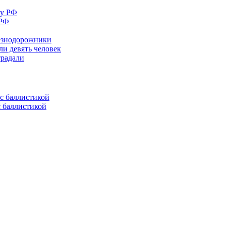
 РФ
лезнодорожники
ли девять человек
традали
с баллистикой