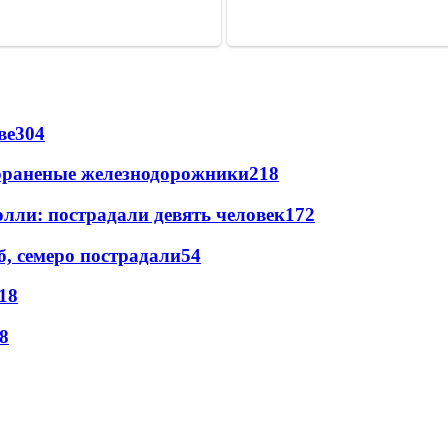
ве
304
лораненые железнодорожники
218
лли: пострадали девять человек
172
, семеро пострадали
54
18
8