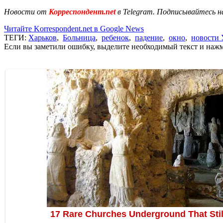
Новости от
Корреспондент.net
в Telegram. Подписывайтесь н
Читайте Korrespondent.net в Google News
ТЕГИ:
Харьков
,
Больница
,
ребенок
,
падение
,
окно
,
новости
Если вы заметили ошибку, выделите необходимый текст и нажми