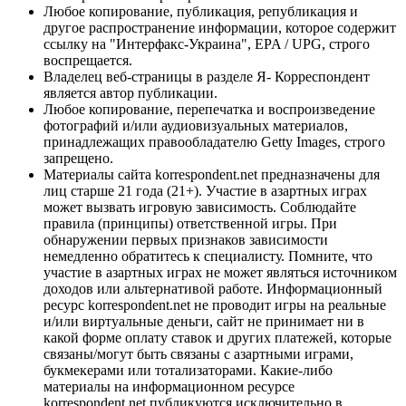
Любое копирование, публикация, републикация и
другое распространение информации, которое содержит
ссылку на "Интерфакс-Украина", EPA / UPG, строго
воспрещается.
Владелец веб-страницы в разделе Я- Корреспондент
является автор публикации.
Любое копирование, перепечатка и воспроизведение
фотографий и/или аудиовизуальных материалов,
принадлежащих правообладателю Getty Images, строго
запрещено.
Материалы сайта korrespondent.net предназначены для
лиц старше 21 года (21+). Участие в азартных играх
может вызвать игровую зависимость. Соблюдайте
правила (принципы) ответственной игры. При
обнаружении первых признаков зависимости
немедленно обратитесь к специалисту. Помните, что
участие в азартных играх не может являться источником
доходов или альтернативой работе. Информационный
ресурс korrespondent.net не проводит игры на реальные
и/или виртуальные деньги, сайт не принимает ни в
какой форме оплату ставок и других платежей, которые
связаны/могут быть связаны с азартными играми,
букмекерами или тотализаторами. Какие-либо
материалы на информационном ресурсе
korrespondent.net публикуются исключительно в