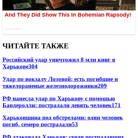
ЧИТАЙТЕ ТАКЖЕ
Российский удар уничтожил 8 млн книг в
Харькове
304
Удар по вокзалу Лозовой: есть погибшие и
тяжелораненые железнодорожники
209
РФ нанесла удар по Харькову с помощью
Бандеролли: пострадали девять человек
171
Харьковщина под обстрелами: один человек
погиб, семеро пострадали
53
РФ атаковала Харьков: среди пострадавших