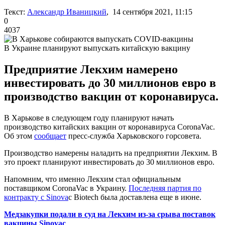
Текст:
Александр Иваницкий
, 14 сентября 2021, 11:15
0
4037
В Украине планируют выпускать китайскую вакцину
Предприятие Лекхим намерено
инвестировать до 30 миллионов евро в
производство вакцин от коронавируса.
В Харькове в следующем году планируют начать
производство китайских вакцин от коронавируса CoronaVac.
Об этом
сообщает
пресс-служба Харьковского горсовета.
Производство намерены наладить на предприятии Лекхим. В
это проект планируют инвестировать до 30 миллионов евро.
Напомним, что именно Лекхим стал официальным
поставщиком CoronaVac в Украину.
Последняя партия по
контракту с Sinova
c Biotech была доставлена еще в июне.
Медзакупки подали в суд на Лекхим из-за срыва поставок
вакцины Sinovac