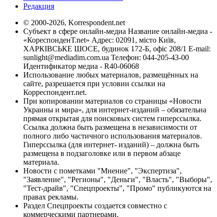
Редакция
© 2000-2026, Korrespondent.net
Субъект в сфере онлайн-медиа Название онлайн-медиа -
«КореспонденТ.net» Адрес: 02091, місто Київ,
ХАРКІВСЬКЕ ШОСЕ, будинок 172-Б, офіс 208/1 E-mail:
sunlight@mediadim.com.ua
Телефон: 044-205-43-00
Идентификатор медиа - R40-06068
Использование любых материалов, размещённых на
сайте, разрешается при условии ссылки на
Корреспондент.net.
При копировании материалов со страницы «Новости
Украины и мира», для интернет-изданий – обязательна
прямая открытая для поисковых систем гиперссылка.
Ссылка должна быть размещена в независимости от
полного либо частичного использования материалов.
Гиперссылка (для интернет- изданий) – должна быть
размещена в подзаголовке или в первом абзаце
материала.
Новости с пометками "Мнение", "Экспертиза",
"Заявление", "Регионы", "Деньги", "Власть", "Выборы",
"Тест-драйв", "Спецпроекты", "Промо" публикуются на
правах рекламы.
Раздел Спецпроекты создается совместно с
коммерческими партнерами.