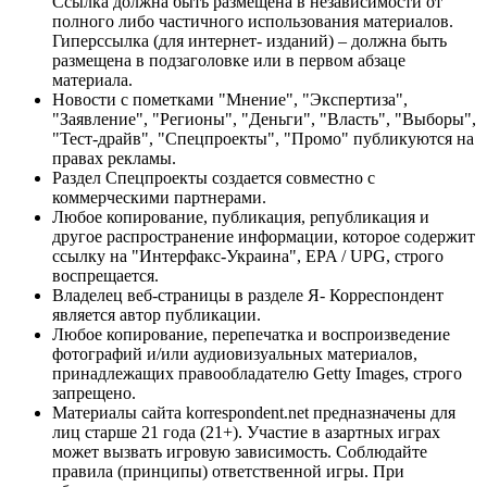
Ссылка должна быть размещена в независимости от
полного либо частичного использования материалов.
Гиперссылка (для интернет- изданий) – должна быть
размещена в подзаголовке или в первом абзаце
материала.
Новости с пометками "Мнение", "Экспертиза",
"Заявление", "Регионы", "Деньги", "Власть", "Выборы",
"Тест-драйв", "Спецпроекты", "Промо" публикуются на
правах рекламы.
Раздел Спецпроекты создается совместно с
коммерческими партнерами.
Любое копирование, публикация, републикация и
другое распространение информации, которое содержит
ссылку на "Интерфакс-Украина", EPA / UPG, строго
воспрещается.
Владелец веб-страницы в разделе Я- Корреспондент
является автор публикации.
Любое копирование, перепечатка и воспроизведение
фотографий и/или аудиовизуальных материалов,
принадлежащих правообладателю Getty Images, строго
запрещено.
Материалы сайта korrespondent.net предназначены для
лиц старше 21 года (21+). Участие в азартных играх
может вызвать игровую зависимость. Соблюдайте
правила (принципы) ответственной игры. При