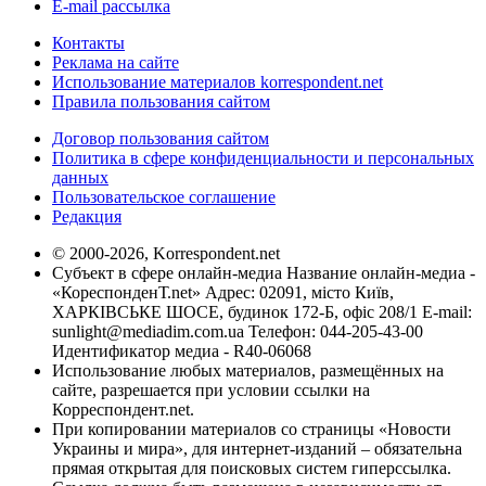
E-mail рассылка
Контакты
Реклама на сайте
Использование материалов korrespondent.net
Правила пользования сайтом
Договор пользования сайтом
Политика в сфере конфиденциальности и персональных
данных
Пользовательское соглашение
Редакция
© 2000-2026, Korrespondent.net
Субъект в сфере онлайн-медиа Название онлайн-медиа -
«КореспонденТ.net» Адрес: 02091, місто Київ,
ХАРКІВСЬКЕ ШОСЕ, будинок 172-Б, офіс 208/1 E-mail:
sunlight@mediadim.com.ua
Телефон: 044-205-43-00
Идентификатор медиа - R40-06068
Использование любых материалов, размещённых на
сайте, разрешается при условии ссылки на
Корреспондент.net.
При копировании материалов со страницы «Новости
Украины и мира», для интернет-изданий – обязательна
прямая открытая для поисковых систем гиперссылка.