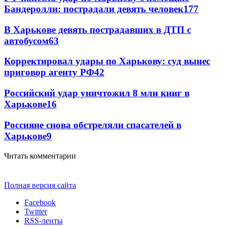
Бандеролли: пострадали девять человек
177
В Харькове девять пострадавших в ДТП с
автобусом
63
Корректировал удары по Харькову: суд вынес
приговор агенту РФ
42
Российский удар уничтожил 8 млн книг в
Харькове
16
Россияне снова обстреляли спасателей в
Харькове
9
Читать комментарии
Полная версия сайта
Facebook
Twitter
RSS-ленты