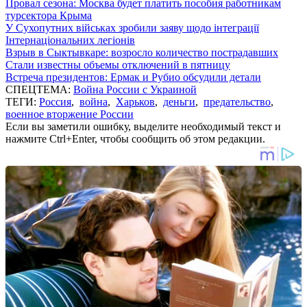
Провал сезона: Москва будет платить пособия работникам
турсектора Крыма
У Сухопутних військах зробили заяву щодо інтеграції
Інтернаціональних легіонів
Взрыв в Сыктывкаре: возросло количество пострадавших
Стали известны объемы отключений в пятницу
Встреча президентов: Ермак и Рубио обсудили детали
СПЕЦТЕМА:
Война России с Украиной
ТЕГИ:
Россия
,
война
,
Харьков
,
деньги
,
предательство
,
военное вторжение России
Если вы заметили ошибку, выделите необходимый текст и
нажмите Ctrl+Enter, чтобы сообщить об этом редакции.