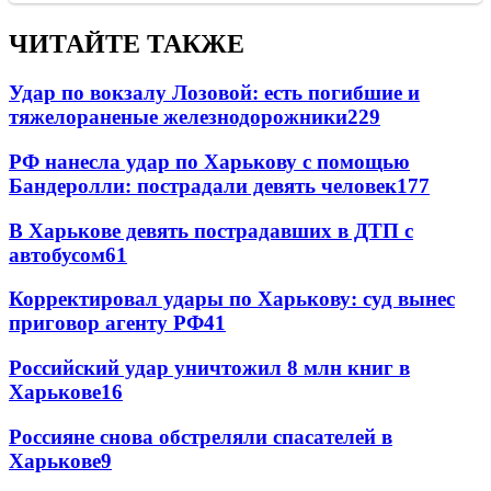
ЧИТАЙТЕ ТАКЖЕ
Удар по вокзалу Лозовой: есть погибшие и
тяжелораненые железнодорожники
229
РФ нанесла удар по Харькову с помощью
Бандеролли: пострадали девять человек
177
В Харькове девять пострадавших в ДТП с
автобусом
61
Корректировал удары по Харькову: суд вынес
приговор агенту РФ
41
Российский удар уничтожил 8 млн книг в
Харькове
16
Россияне снова обстреляли спасателей в
Харькове
9