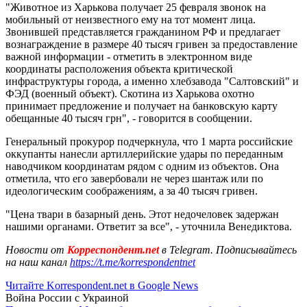
"Животное из Харькова получает 25 февраля звонок на
мобильный от неизвестного ему на тот момент лица.
Звонившей представляется гражданином РФ и предлагает
вознаграждение в размере 40 тысяч гривен за предоставление
важной информации - отметить в электронном виде
координаты расположения объекта критической
инфраструктуры города, а именно хлебзавода "Салтовский" и
ФЭД (военный объект). Скотина из Харькова охотно
принимает предложение и получает на банковскую карту
обещанные 40 тысяч грн", - говорится в сообщении.
Генеральный прокурор подчеркнула, что 1 марта российские
оккупанты нанесли артиллерийские удары по переданным
наводчиком координатам рядом с одним из объектов. Она
отметила, что его завербовали не через шантаж или по
идеологическим соображениям, а за 40 тысяч гривен.
"Цена твари в базарный день. Этот недочеловек задержан
нашими органами. Ответит за все", - уточнила Венедиктова.
Новости от
Корреспондент.net
в Telegram. Подписывайтесь
на наш канал
https://t.me/korrespondentnet
Читайте Korrespondent.net в Google News
Война России с Украиной