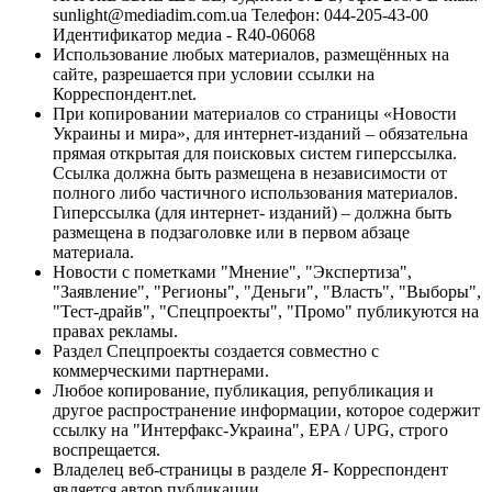
sunlight@mediadim.com.ua
Телефон: 044-205-43-00
Идентификатор медиа - R40-06068
Использование любых материалов, размещённых на
сайте, разрешается при условии ссылки на
Корреспондент.net.
При копировании материалов со страницы «Новости
Украины и мира», для интернет-изданий – обязательна
прямая открытая для поисковых систем гиперссылка.
Ссылка должна быть размещена в независимости от
полного либо частичного использования материалов.
Гиперссылка (для интернет- изданий) – должна быть
размещена в подзаголовке или в первом абзаце
материала.
Новости с пометками "Мнение", "Экспертиза",
"Заявление", "Регионы", "Деньги", "Власть", "Выборы",
"Тест-драйв", "Спецпроекты", "Промо" публикуются на
правах рекламы.
Раздел Спецпроекты создается совместно с
коммерческими партнерами.
Любое копирование, публикация, републикация и
другое распространение информации, которое содержит
ссылку на "Интерфакс-Украина", EPA / UPG, строго
воспрещается.
Владелец веб-страницы в разделе Я- Корреспондент
является автор публикации.