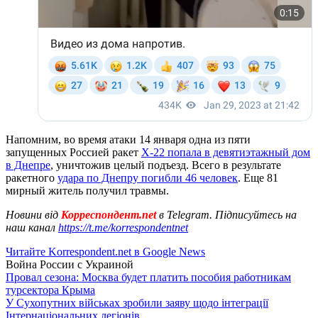
Напомним, во время атаки 14 января одна из пяти
запущенных Россией ракет
Х-22 попала в девятиэтажный дом
в Днепре
, уничтожив целый подъезд. Всего в результате
ракетного
удара по Днепру погибли 46 человек
. Еще 81
мирный житель получил травмы.
Новини від
Корреспондент.net
в Telegram. Підписуйтесь на
наш канал
https://t.me/korrespondentnet
Читайте Korrespondent.net в Google News
Война России с Украиной
Провал сезона: Москва будет платить пособия работникам
турсектора Крыма
У Сухопутних військах зробили заяву щодо інтеграції
Інтернаціональних легіонів