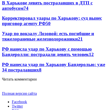
В Харькове девять пострадавших в ДТП с
автобусом
74
Корректировал удары по Харькову: суд вынес
приговор агенту РФ
50
Удар по вокзалу Лозовой: есть погибшие и
тяжелораненые железнодорожники
21
РФ нанесла удар по Харькову с помощью
Бандеролли: пострадали девять человек
12
РФ нанесла удар по Харькову Бандеролью: уже
34 пострадавших
8
Читать комментарии
Полная версия сайта
Facebook
Twitter