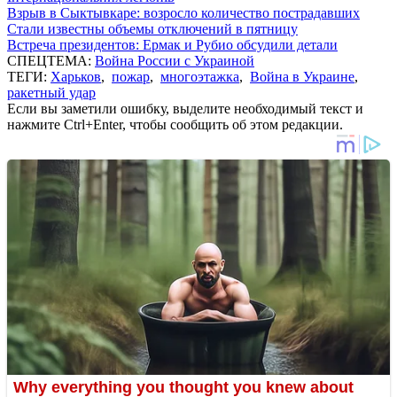
Взрыв в Сыктывкаре: возросло количество пострадавших
Стали известны объемы отключений в пятницу
Встреча президентов: Ермак и Рубио обсудили детали
СПЕЦТЕМА:
Война России с Украиной
ТЕГИ:
Харьков
,
пожар
,
многоэтажка
,
Война в Украине
,
ракетный удар
Если вы заметили ошибку, выделите необходимый текст и
нажмите Ctrl+Enter, чтобы сообщить об этом редакции.