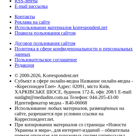
RSS-ленты
E-mail рассылка
Контакты
Реклама на сайте
Использование материалов korrespondent.net
Правила пользования сайтом
Договор пользования сайтом
Политика в сфере конфиденциальности и персональных
данных
Пользовательское соглашение
Редакция
© 2000-2026, Korrespondent.net
Субъект в сфере онлайн-медиа Название онлайн-медиа -
«КореспонденТ.net» Адрес: 02091, місто Київ,
ХАРКІВСЬКЕ ШОСЕ, будинок 172-Б, офіс 208/1 E-mail:
sunlight@mediadim.com.ua
Телефон: 044-205-43-00
Идентификатор медиа - R40-06068
Использование любых материалов, размещённых на
сайте, разрешается при условии ссылки на
Корреспондент.net.
При копировании материалов со страницы «Новости
Украины и мира», для интернет-изданий – обязательна
прямая открытая для поисковых систем гиперссылка.