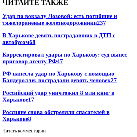
ЧИТАЙТЕ ТАКЖЕ
Удар по вокзалу Лозовой: есть погибшие и
тяжелораненые железнодорожники
237
В Харькове девять пострадавших в ДТП с
автобусом
68
Корректировал удары по Харькову: суд вынес
приговор агенту РФ
47
РФ нанесла удар по Харькову с помощью
Бандеролли: пострадали девять человек
27
Российский удар уничтожил 8 млн книг в
Харькове
17
Россияне снова обстреляли спасателей в
Харькове
8
Читать комментарии