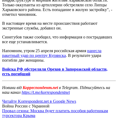
инфраструктуре и мирным жителям Харьковской области.
Только оккупанты из артиллерии обстреляли село Липцы
Харьковского района. Есть попадание в жилую застройку", -
отметил чиновник.
В настоящее время на месте происшествия работают
экстренные службы, добавил он.
Синегубов также сообщил, что информация о пострадавших
все еще устанавливается.
Напомним, утром 25 апреля российская армия
нанесла
ракетный удар по центру Купянска
. В результате удара
погибли две женщины.
Войска РФ обстреляли Орехов в Запорожской области,
есть погибший
Новини від
Корреспондент.net
в Telegram. Підписуйтесь на
наш канал
https://t.me/korrespondentnet
Читайте Korrespondent.net в Google News
Война России с Украиной
Провал сезона: Москва будет платить пособия работникам
турсектора Крыма