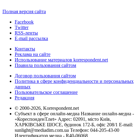
Полная версия сайта
Facebook
Twitter
RSS-ленты
E-mail рассылка
Контакты
Реклама на сайте
Использование материалов korrespondent.net
Правила пользования сайтом
Договор пользования сайтом
Политика в сфере конфиденциальности и персональных
данных
Пользовательское соглашение
Редакция
© 2000-2026, Korrespondent.net
Субъект в сфере онлайн-медиа Название онлайн-медиа -
«КореспонденТ.net» Адрес: 02091, місто Київ,
ХАРКІВСЬКЕ ШОСЕ, будинок 172-Б, офіс 208/1 E-mail:
sunlight@mediadim.com.ua
Телефон: 044-205-43-00
Идентификатор медиа - R40-06068