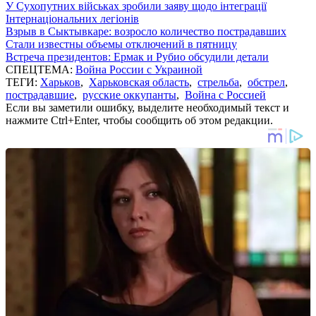
У Сухопутних військах зробили заяву щодо інтеграції
Інтернаціональних легіонів
Взрыв в Сыктывкаре: возросло количество пострадавших
Стали известны объемы отключений в пятницу
Встреча президентов: Ермак и Рубио обсудили детали
СПЕЦТЕМА:
Война России с Украиной
ТЕГИ:
Харьков
,
Харьковская область
,
стрельба
,
обстрел
,
пострадавшие
,
русские оккупанты
,
Война с Россией
Если вы заметили ошибку, выделите необходимый текст и
нажмите Ctrl+Enter, чтобы сообщить об этом редакции.