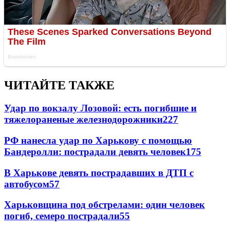
ЧИТАЙТЕ ТАКЖЕ
Удар по вокзалу Лозовой: есть погибшие и
тяжелораненые железнодорожники
227
РФ нанесла удар по Харькову с помощью
Бандеролли: пострадали девять человек
175
В Харькове девять пострадавших в ДТП с
автобусом
57
Харьковщина под обстрелами: один человек
погиб, семеро пострадали
55