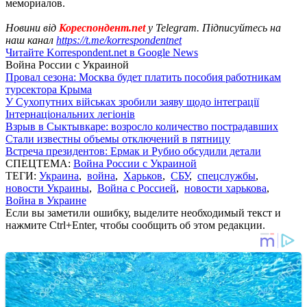
мемориалов.
Новини від
Кореспондент.net
у Telegram. Підписуйтесь на
наш канал
https://t.me/korrespondentnet
Читайте Korrespondent.net в Google News
Война России с Украиной
Провал сезона: Москва будет платить пособия работникам
турсектора Крыма
У Сухопутних військах зробили заяву щодо інтеграції
Інтернаціональних легіонів
Взрыв в Сыктывкаре: возросло количество пострадавших
Стали известны объемы отключений в пятницу
Встреча президентов: Ермак и Рубио обсудили детали
СПЕЦТЕМА:
Война России с Украиной
ТЕГИ:
Украина
,
война
,
Харьков
,
СБУ
,
спецслужбы
,
новости Украины
,
Война с Россией
,
новости харькова
,
Война в Украине
Если вы заметили ошибку, выделите необходимый текст и
нажмите Ctrl+Enter, чтобы сообщить об этом редакции.