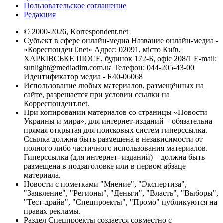
Пользовательское соглашение
Редакция
© 2000-2026, Korrespondent.net
Субъект в сфере онлайн-медиа Название онлайн-медиа -
«КореспонденТ.net» Адрес: 02091, місто Київ,
ХАРКІВСЬКЕ ШОСЕ, будинок 172-Б, офіс 208/1 E-mail:
sunlight@mediadim.com.ua
Телефон: 044-205-43-00
Идентификатор медиа - R40-06068
Использование любых материалов, размещённых на
сайте, разрешается при условии ссылки на
Корреспондент.net.
При копировании материалов со страницы «Новости
Украины и мира», для интернет-изданий – обязательна
прямая открытая для поисковых систем гиперссылка.
Ссылка должна быть размещена в независимости от
полного либо частичного использования материалов.
Гиперссылка (для интернет- изданий) – должна быть
размещена в подзаголовке или в первом абзаце
материала.
Новости с пометками "Мнение", "Экспертиза",
"Заявление", "Регионы", "Деньги", "Власть", "Выборы",
"Тест-драйв", "Спецпроекты", "Промо" публикуются на
правах рекламы.
Раздел Спецпроекты создается совместно с