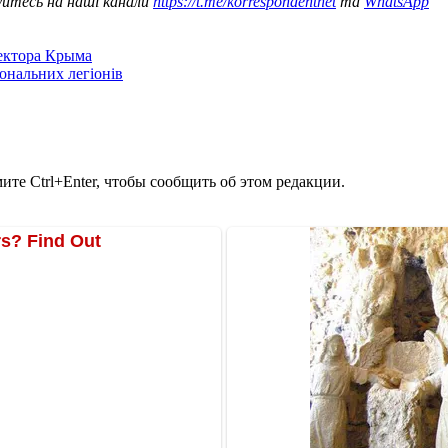
уйтесь на наші канали
https://t.me/korrespondentnet
та
WhatsApp
сектора Крыма
іональних легіонів
те Ctrl+Enter, чтобы сообщить об этом редакции.