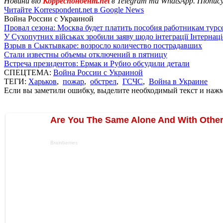
Новини від
Корреспондент.net
в Telegram та WhatsApp. Підпис
Читайте Korrespondent.net в Google News
Война России с Украиной
Провал сезона: Москва будет платить пособия работникам тур
У Сухопутних військах зробили заяву щодо інтеграції Інтернац
Взрыв в Сыктывкаре: возросло количество пострадавших
Стали известны объемы отключений в пятницу
Встреча президентов: Ермак и Рубио обсудили детали
СПЕЦТЕМА:
Война России с Украиной
ТЕГИ:
Харьков
,
пожар
,
обстрел
,
ГСЧС
,
Война в Украине
Если вы заметили ошибку, выделите необходимый текст и нажми