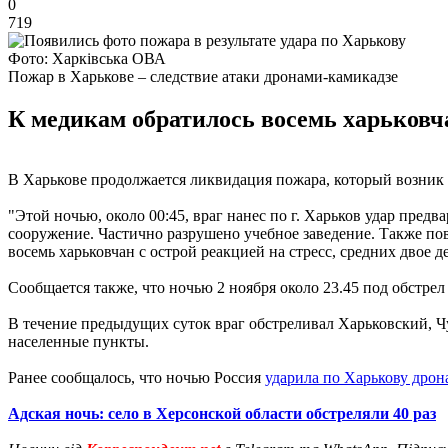
0
719
Фото: Харківська ОВА
Пожар в Харькове – следствие атаки дронами-камикадзе
К медикам обратилось восемь харьковчан
В Харькове продолжается ликвидация пожара, который возник в
"Этой ночью, около 00:45, враг нанес по г. Харьков удар пре
сооружение. Частично разрушено учебное заведение. Также п
восемь харьковчан с острой реакцией на стресс, средних двое 
Сообщается также, что ночью 2 ноября около 23.45 под обстре
В течение предыдущих суток враг обстреливал Харьковский, Ч
населенные пункты.
Ранее сообщалось, что ночью Россия
ударила по Харькову дрон
Адская ночь: село в Херсонской области обстреляли 40 раз