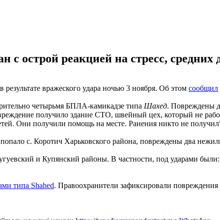
 с острой реакцией на стресс, средних 
 результате вражеского удара ночью 3 ноября. Об этом
сообщил
дварительно четырьмя БПЛА-камикадзе типа
Шахед
. Повреждены д
овреждение получило здание СТО, швейный цех, который не раб
детей. Они получили помощь на месте. Ранения никто не получил"
л попало с. Коротич Харьковского района, повреждены два нежи
угуевский и Купянский районы. В частности, под ударами были: 
ами типа Shahed
. Правоохранители зафиксировали повреждения ч