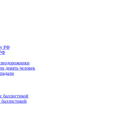
 РФ
лезнодорожники
ли девять человек
традали
с баллистикой