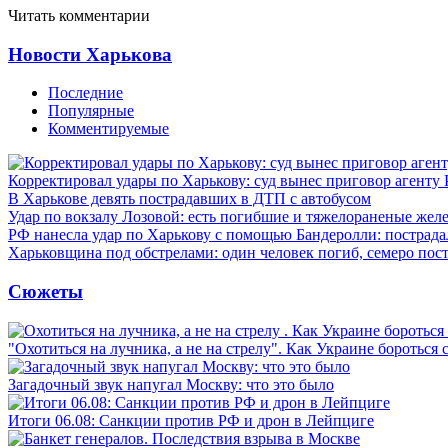
Читать комментарии
Новости Харькова
Последние
Популярные
Комментируемые
Корректировал удары по Харькову: суд вынес приговор агенту
В Харькове девять пострадавших в ДТП с автобусом
Удар по вокзалу Лозовой: есть погибшие и тяжелораненые же
РФ нанесла удар по Харькову с помощью Бандеролли: пострада
Харьковщина под обстрелами: один человек погиб, семеро пос
Сюжеты
"Охотиться на лучника, а не на стрелу". Как Украине бороться 
Загадочный звук напугал Москву: что это было
Итоги 06.08: Санкции против РФ и дрон в Лейпциге