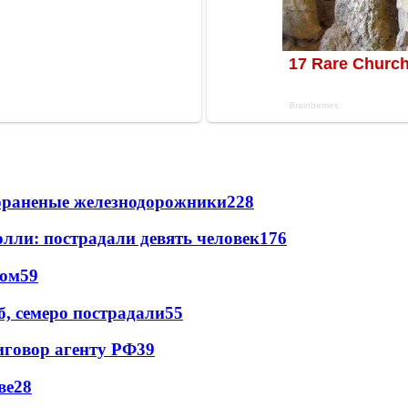
лораненые железнодорожники
228
лли: пострадали девять человек
176
сом
59
, семеро пострадали
55
иговор агенту РФ
39
ве
28