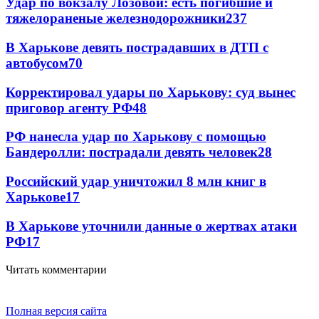
Удар по вокзалу Лозовой: есть погибшие и
тяжелораненые железнодорожники
237
В Харькове девять пострадавших в ДТП с
автобусом
70
Корректировал удары по Харькову: суд вынес
приговор агенту РФ
48
РФ нанесла удар по Харькову с помощью
Бандеролли: пострадали девять человек
28
Российский удар уничтожил 8 млн книг в
Харькове
17
В Харькове уточнили данные о жертвах атаки
РФ
17
Читать комментарии
Полная версия сайта