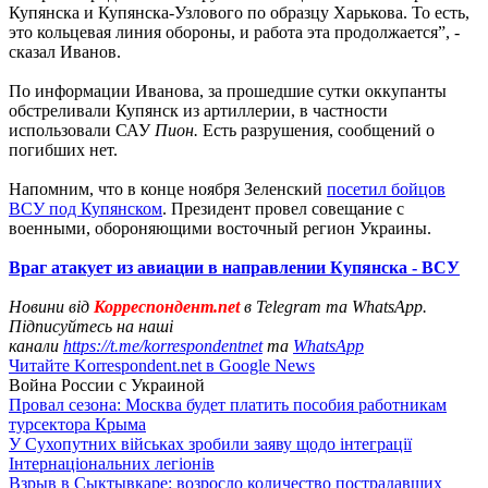
Купянска и Купянска-Узлового по образцу Харькова. То есть,
это кольцевая линия обороны, и работа эта продолжается”, -
сказал Иванов.
По информации Иванова, за прошедшие сутки оккупанты
обстреливали Купянск из артиллерии, в частности
использовали САУ
Пион.
Есть разрушения, сообщений о
погибших нет.
Напомним, что в конце ноября Зеленский
посетил бойцов
ВСУ под Купянском
. Президент провел совещание с
военными, обороняющими восточный регион Украины.
Враг атакует из авиации в направлении Купянска - ВСУ
Новини від
Корреспондент.net
в Telegram та WhatsApp.
Підписуйтесь на наші
канали
https://t.me/korrespondentnet
та
WhatsApp
Читайте Korrespondent.net в Google News
Война России с Украиной
Провал сезона: Москва будет платить пособия работникам
турсектора Крыма
У Сухопутних військах зробили заяву щодо інтеграції
Інтернаціональних легіонів
Взрыв в Сыктывкаре: возросло количество пострадавших