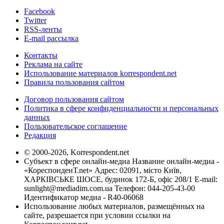
Facebook
Twitter
RSS-ленты
E-mail рассылка
Контакты
Реклама на сайте
Использование материалов korrespondent.net
Правила пользования сайтом
Договор пользования сайтом
Политика в сфере конфиденциальности и персональных
данных
Пользовательское соглашение
Редакция
© 2000-2026, Korrespondent.net
Субъект в сфере онлайн-медиа Название онлайн-медиа -
«КореспонденТ.net» Адрес: 02091, місто Київ,
ХАРКІВСЬКЕ ШОСЕ, будинок 172-Б, офіс 208/1 E-mail:
sunlight@mediadim.com.ua
Телефон: 044-205-43-00
Идентификатор медиа - R40-06068
Использование любых материалов, размещённых на
сайте, разрешается при условии ссылки на