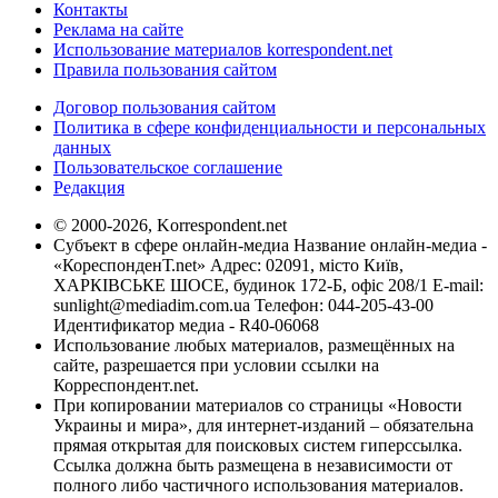
Контакты
Реклама на сайте
Использование материалов korrespondent.net
Правила пользования сайтом
Договор пользования сайтом
Политика в сфере конфиденциальности и персональных
данных
Пользовательское соглашение
Редакция
© 2000-2026, Korrespondent.net
Субъект в сфере онлайн-медиа Название онлайн-медиа -
«КореспонденТ.net» Адрес: 02091, місто Київ,
ХАРКІВСЬКЕ ШОСЕ, будинок 172-Б, офіс 208/1 E-mail:
sunlight@mediadim.com.ua
Телефон: 044-205-43-00
Идентификатор медиа - R40-06068
Использование любых материалов, размещённых на
сайте, разрешается при условии ссылки на
Корреспондент.net.
При копировании материалов со страницы «Новости
Украины и мира», для интернет-изданий – обязательна
прямая открытая для поисковых систем гиперссылка.
Ссылка должна быть размещена в независимости от
полного либо частичного использования материалов.