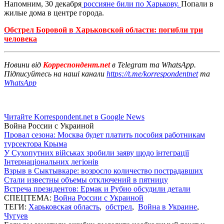
Напомним, 30 декабря
россияне били по Харькову.
Попали в
жилые дома в центре города.
Обстрел Боровой в Харьковской области: погибли три
человека
Новини від
Корреспондент.net
в Telegram та WhatsApp.
Підписуйтесь на наші канали
https://t.me/korrespondentnet
та
WhatsApp
Читайте Korrespondent.net в Google News
Война России с Украиной
Провал сезона: Москва будет платить пособия работникам
турсектора Крыма
У Сухопутних військах зробили заяву щодо інтеграції
Інтернаціональних легіонів
Взрыв в Сыктывкаре: возросло количество пострадавших
Стали известны объемы отключений в пятницу
Встреча президентов: Ермак и Рубио обсудили детали
СПЕЦТЕМА:
Война России с Украиной
ТЕГИ:
Харьковская область
,
обстрел
,
Война в Украине
,
Чугуев