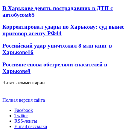
В Харькове девять пострадавших в ДТП с
автобусом
65
Корректировал удары по Харькову: суд вынес
приговор агенту РФ
44
Российский удар уничтожил 8 млн книг в
Харькове
16
Россияне снова обстреляли спасателей в
Харькове
9
Читать комментарии
Полная версия сайта
Facebook
Twitter
RSS-ленты
E-mail рассылка