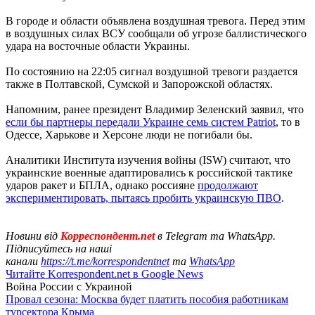
В городе и области объявлена воздушная тревога. Перед этим
в воздушных силах ВСУ сообщали об угрозе баллистического
удара на восточные области Украины.
По состоянию на 22:05 сигнал воздушной тревоги раздается
также в Полтавской, Сумской и Запорожской областях.
Напомним, ранее президент Владимир Зеленский заявил, что
если бы партнеры передали Украине семь систем Patriot
, то в
Одессе, Харькове и Херсоне люди не погибали бы.
Аналитики Института изучения войны (ISW) считают, что
украинские военные адаптировались к российской тактике
ударов ракет и БПЛА, однако россияне
продолжают
экспериментировать, пытаясь пробить украинскую ПВО
.
Новини від
Корреспондент.net
в Telegram та WhatsApp.
Підписуйтесь на наші
канали
https://t.me/korrespondentnet
та
WhatsApp
Читайте Korrespondent.net в Google News
Война России с Украиной
Провал сезона: Москва будет платить пособия работникам
турсектора Крыма