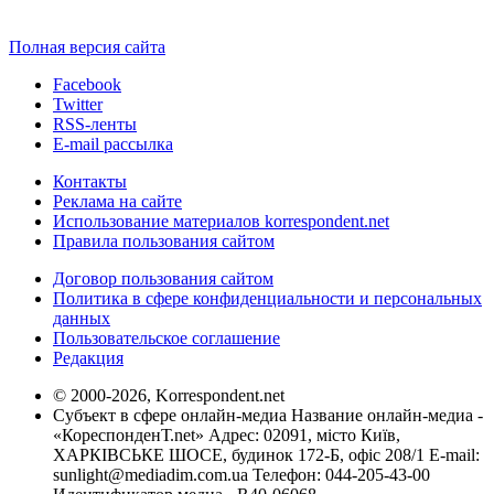
Полная версия сайта
Facebook
Twitter
RSS-ленты
E-mail рассылка
Контакты
Реклама на сайте
Использование материалов korrespondent.net
Правила пользования сайтом
Договор пользования сайтом
Политика в сфере конфиденциальности и персональных
данных
Пользовательское соглашение
Редакция
© 2000-2026, Korrespondent.net
Субъект в сфере онлайн-медиа Название онлайн-медиа -
«КореспонденТ.net» Адрес: 02091, місто Київ,
ХАРКІВСЬКЕ ШОСЕ, будинок 172-Б, офіс 208/1 E-mail:
sunlight@mediadim.com.ua
Телефон: 044-205-43-00