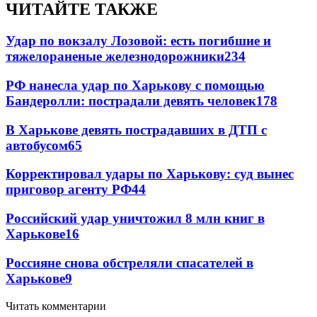
ЧИТАЙТЕ ТАКЖЕ
Удар по вокзалу Лозовой: есть погибшие и
тяжелораненые железнодорожники
234
РФ нанесла удар по Харькову с помощью
Бандеролли: пострадали девять человек
178
В Харькове девять пострадавших в ДТП с
автобусом
65
Корректировал удары по Харькову: суд вынес
приговор агенту РФ
44
Российский удар уничтожил 8 млн книг в
Харькове
16
Россияне снова обстреляли спасателей в
Харькове
9
Читать комментарии