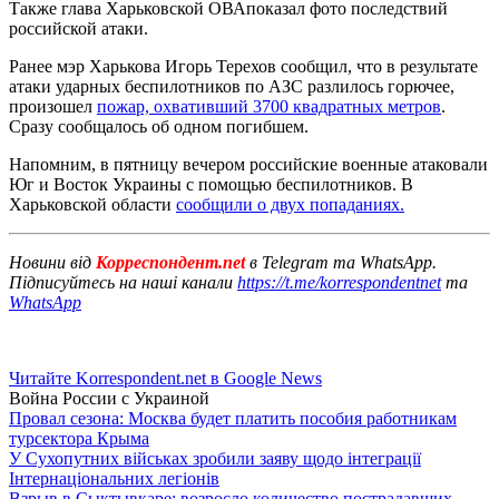
Также глава Харьковской ОВАпоказал фото последствий
российской атаки.
Ранее мэр Харькова Игорь Терехов сообщил, что в результате
атаки ударных беспилотников по АЗС разлилось горючее,
произошел
пожар, охвативший 3700 квадратных метров
.
Сразу сообщалось об одном погибшем.
Напомним, в пятницу вечером российские военные атаковали
Юг и Восток Украины с помощью беспилотников. В
Харьковской области
сообщили о двух попаданиях.
Новини від
Корреспондент.net
в Telegram та WhatsApp.
Підписуйтесь на наші канали
https://t.me/korrespondentnet
та
WhatsApp
Читайте Korrespondent.net в Google News
Война России с Украиной
Провал сезона: Москва будет платить пособия работникам
турсектора Крыма
У Сухопутних військах зробили заяву щодо інтеграції
Інтернаціональних легіонів
Взрыв в Сыктывкаре: возросло количество пострадавших