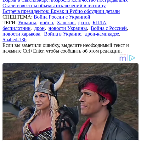
Стали известны объемы отключений в пятницу
Встреча президентов: Ермак и Рубио обсудили детали
СПЕЦТЕМА:
Война России с Украиной
ТЕГИ:
Украина
,
война
,
Харьков
,
фото
,
БПЛА
,
беспилотник
,
дрон
,
новости Украины
,
Война с Россией
,
новости харькова
,
Война в Украине
,
дрон-камикадзе
,
Shahed-136
Если вы заметили ошибку, выделите необходимый текст и
нажмите Ctrl+Enter, чтобы сообщить об этом редакции.