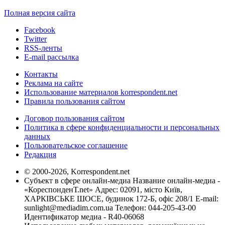
Полная версия сайта
Facebook
Twitter
RSS-ленты
E-mail рассылка
Контакты
Реклама на сайте
Использование материалов korrespondent.net
Правила пользования сайтом
Договор пользования сайтом
Политика в сфере конфиденциальности и персональных
данных
Пользовательское соглашение
Редакция
© 2000-2026, Korrespondent.net
Субъект в сфере онлайн-медиа Название онлайн-медиа -
«КореспонденТ.net» Адрес: 02091, місто Київ,
ХАРКІВСЬКЕ ШОСЕ, будинок 172-Б, офіс 208/1 E-mail:
sunlight@mediadim.com.ua
Телефон: 044-205-43-00
Идентификатор медиа - R40-06068