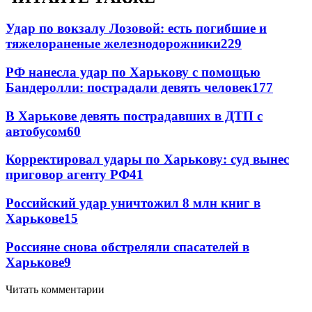
Удар по вокзалу Лозовой: есть погибшие и
тяжелораненые железнодорожники
229
РФ нанесла удар по Харькову с помощью
Бандеролли: пострадали девять человек
177
В Харькове девять пострадавших в ДТП с
автобусом
60
Корректировал удары по Харькову: суд вынес
приговор агенту РФ
41
Российский удар уничтожил 8 млн книг в
Харькове
15
Россияне снова обстреляли спасателей в
Харькове
9
Читать комментарии