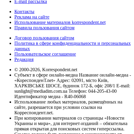
E-mail рассылка
Контакты
Реклама на сайте
Использование материалов korrespondent.net
Правила пользования сайтом
Договор пользования сайтом
Политика в сфере конфиденциальности и персональных
данных
Пользовательское соглашение
Редакция
© 2000-2026, Korrespondent.net
Субъект в сфере онлайн-медиа Название онлайн-медиа -
«КореспонденТ.net» Адрес: 02091, місто Київ,
ХАРКІВСЬКЕ ШОСЕ, будинок 172-Б, офіс 208/1 E-mail:
sunlight@mediadim.com.ua
Телефон: 044-205-43-00
Идентификатор медиа - R40-06068
Использование любых материалов, размещённых на
сайте, разрешается при условии ссылки на
Корреспондент.net.
При копировании материалов со страницы «Новости
Украины и мира», для интернет-изданий – обязательна
прямая открытая для поисковых систем гиперссылка.