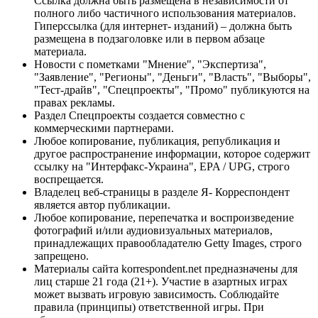
Ссылка должна быть размещена в независимости от
полного либо частичного использования материалов.
Гиперссылка (для интернет- изданий) – должна быть
размещена в подзаголовке или в первом абзаце
материала.
Новости с пометками "Мнение", "Экспертиза",
"Заявление", "Регионы", "Деньги", "Власть", "Выборы",
"Тест-драйв", "Спецпроекты", "Промо" публикуются на
правах рекламы.
Раздел Спецпроекты создается совместно с
коммерческими партнерами.
Любое копирование, публикация, републикация и
другое распространение информации, которое содержит
ссылку на "Интерфакс-Украина", EPA / UPG, строго
воспрещается.
Владелец веб-страницы в разделе Я- Корреспондент
является автор публикации.
Любое копирование, перепечатка и воспроизведение
фотографий и/или аудиовизуальных материалов,
принадлежащих правообладателю Getty Images, строго
запрещено.
Материалы сайта korrespondent.net предназначены для
лиц старше 21 года (21+). Участие в азартных играх
может вызвать игровую зависимость. Соблюдайте
правила (принципы) ответственной игры. При