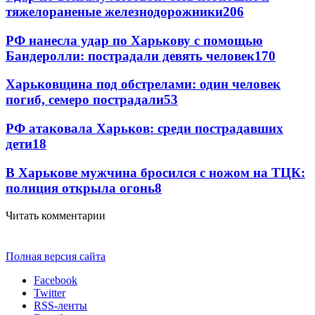
тяжелораненые железнодорожники
206
РФ нанесла удар по Харькову с помощью
Бандеролли: пострадали девять человек
170
Харьковщина под обстрелами: один человек
погиб, семеро пострадали
53
РФ атаковала Харьков: среди пострадавших
дети
18
В Харькове мужчина бросился с ножом на ТЦК:
полиция открыла огонь
8
Читать комментарии
Полная версия сайта
Facebook
Twitter
RSS-ленты