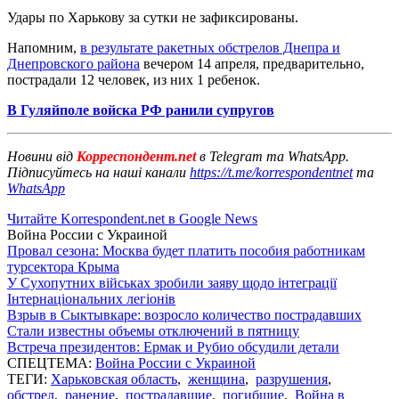
Удары по Харькову за сутки не зафиксированы.
Напомним,
в результате ракетных обстрелов Днепра и
Днепровского района
вечером 14 апреля, предварительно,
пострадали 12 человек, из них 1 ребенок.
В Гуляйполе войска РФ ранили супругов
Новини від
Корреспондент.net
в Telegram та WhatsApp.
Підписуйтесь на наші канали
https://t.me/korrespondentnet
та
WhatsApp
Читайте Korrespondent.net в Google News
Война России с Украиной
Провал сезона: Москва будет платить пособия работникам
турсектора Крыма
У Сухопутних військах зробили заяву щодо інтеграції
Інтернаціональних легіонів
Взрыв в Сыктывкаре: возросло количество пострадавших
Стали известны объемы отключений в пятницу
Встреча президентов: Ермак и Рубио обсудили детали
СПЕЦТЕМА:
Война России с Украиной
ТЕГИ:
Харьковская область
,
женщина
,
разрушения
,
обстрел
,
ранение
,
пострадавшие
,
погибшие
,
Война в