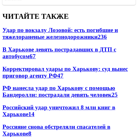
ЧИТАЙТЕ ТАКЖЕ
Удар по вокзалу Лозовой: есть погибшие и
тяжелораненые железнодорожники
236
В Харькове девять пострадавших в ДТП с
автобусом
67
Корректировал удары по Харькову: суд вынес
приговор агенту РФ
47
РФ нанесла удар по Харькову с помощью
Бандеролли: пострадали девять человек
25
Российский удар уничтожил 8 млн книг в
Харькове
14
Россияне снова обстреляли спасателей в
Харькове
8