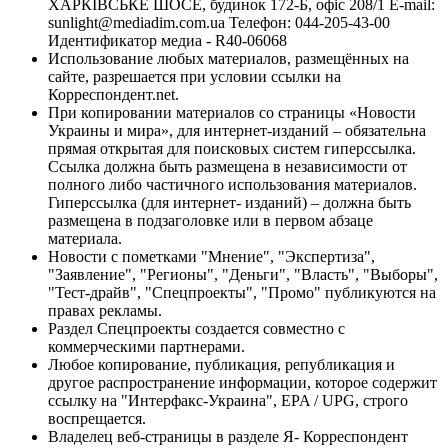
ХАРКІВСЬКЕ ШОСЕ, будинок 172-Б, офіс 208/1 E-mail:
sunlight@mediadim.com.ua
Телефон: 044-205-43-00
Идентификатор медиа - R40-06068
Использование любых материалов, размещённых на
сайте, разрешается при условии ссылки на
Корреспондент.net.
При копировании материалов со страницы «Новости
Украины и мира», для интернет-изданий – обязательна
прямая открытая для поисковых систем гиперссылка.
Ссылка должна быть размещена в независимости от
полного либо частичного использования материалов.
Гиперссылка (для интернет- изданий) – должна быть
размещена в подзаголовке или в первом абзаце
материала.
Новости с пометками "Мнение", "Экспертиза",
"Заявление", "Регионы", "Деньги", "Власть", "Выборы",
"Тест-драйв", "Спецпроекты", "Промо" публикуются на
правах рекламы.
Раздел Спецпроекты создается совместно с
коммерческими партнерами.
Любое копирование, публикация, републикация и
другое распространение информации, которое содержит
ссылку на "Интерфакс-Украина", EPA / UPG, строго
воспрещается.
Владелец веб-страницы в разделе Я- Корреспондент