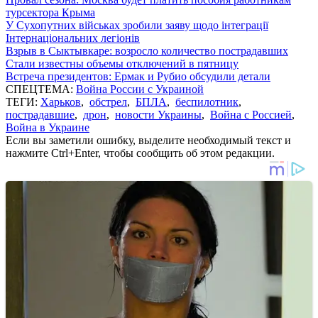
турсектора Крыма
У Сухопутних військах зробили заяву щодо інтеграції
Інтернаціональних легіонів
Взрыв в Сыктывкаре: возросло количество пострадавших
Стали известны объемы отключений в пятницу
Встреча президентов: Ермак и Рубио обсудили детали
СПЕЦТЕМА:
Война России с Украиной
ТЕГИ:
Харьков
,
обстрел
,
БПЛА
,
беспилотник
,
пострадавшие
,
дрон
,
новости Украины
,
Война с Россией
,
Война в Украине
Если вы заметили ошибку, выделите необходимый текст и
нажмите Ctrl+Enter, чтобы сообщить об этом редакции.