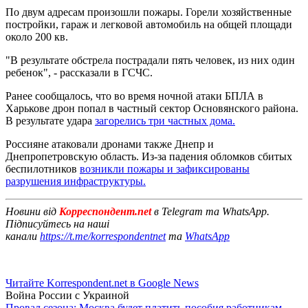
По двум адресам произошли пожары. Горели хозяйственные
постройки, гараж и легковой автомобиль на общей площади
около 200 кв.
"В результате обстрела пострадали пять человек, из них один
ребенок", - рассказали в ГСЧС.
Ранее сообщалось, что во время ночной атаки БПЛА в
Харькове дрон попал в частный сектор Основянского района.
В результате удара
загорелись три частных дома.
Россияне атаковали дронами также Днепр и
Днепропетровскую область. Из-за падения обломков сбитых
беспилотников
возникли пожары и зафиксированы
разрушения инфраструктуры.
Новини від
Корреспондент.net
в Telegram та WhatsApp.
Підписуйтесь на наші
канали
https://t.me/korrespondentnet
та
WhatsApp
Читайте Korrespondent.net в Google News
Война России с Украиной
Провал сезона: Москва будет платить пособия работникам