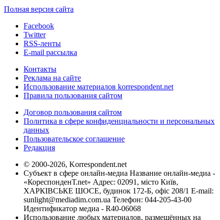
Полная версия сайта
Facebook
Twitter
RSS-ленты
E-mail рассылка
Контакты
Реклама на сайте
Использование материалов korrespondent.net
Правила пользования сайтом
Договор пользования сайтом
Политика в сфере конфиденциальности и персональных
данных
Пользовательское соглашение
Редакция
© 2000-2026, Korrespondent.net
Субъект в сфере онлайн-медиа Название онлайн-медиа -
«КореспонденТ.net» Адрес: 02091, місто Київ,
ХАРКІВСЬКЕ ШОСЕ, будинок 172-Б, офіс 208/1 E-mail:
sunlight@mediadim.com.ua
Телефон: 044-205-43-00
Идентификатор медиа - R40-06068
Использование любых материалов, размещённых на