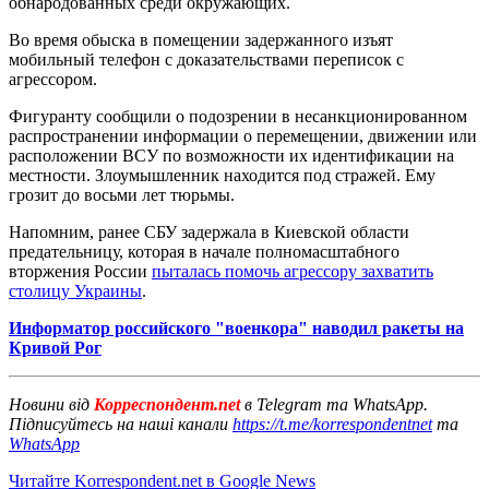
обнародованных среди окружающих.
Во время обыска в помещении задержанного изъят
мобильный телефон с доказательствами переписок с
агрессором.
Фигуранту сообщили о подозрении в несанкционированном
распространении информации о перемещении, движении или
расположении ВСУ по возможности их идентификации на
местности. Злоумышленник находится под стражей. Ему
грозит до восьми лет тюрьмы.
Напомним, ранее СБУ задержала в Киевской области
предательницу, которая в начале полномасштабного
вторжения России
пыталась помочь агрессору захватить
столицу Украины
.
Информатор российского "военкора" наводил ракеты на
Кривой Рог
Новини від
Корреспондент.net
в Telegram та WhatsApp.
Підписуйтесь на наші канали
https://t.me/korrespondentnet
та
WhatsApp
Читайте Korrespondent.net в Google News