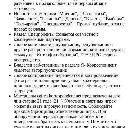
размещена в подзаголовке или в первом абзаце
материала.
Новости с пометками "Мнение", "Экспертиза",
"Заявление", "Регионы", "Деньги", "Власть", "Выборы",
"Тест-драйв", "Спецпроекты", "Промо" публикуются на
правах рекламы.
Раздел Спецпроекты создается совместно с
коммерческими партнерами.
Любое копирование, публикация, републикация и
другое распространение информации, которое содержит
ссылку на "Интерфакс-Украина", EPA / UPG, строго
воспрещается.
Владелец веб-страницы в разделе Я- Корреспондент
является автор публикации.
Любое копирование, перепечатка и воспроизведение
фотографий и/или аудиовизуальных материалов,
принадлежащих правообладателю Getty Images, строго
запрещено.
Материалы сайта korrespondent.net предназначены для
лиц старше 21 года (21+). Участие в азартных играх
может вызвать игровую зависимость. Соблюдайте
правила (принципы) ответственной игры. При
обнаружении первых признаков зависимости
немедленно обратитесь к специалисту. Помните, что
участие в азартных играх не может являться источником