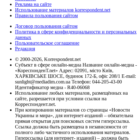
Реклама на сайте
Использование материалов korrespondent.net
Правила пользования сайтом
Договор пользования сайтом
Политика в сфере конфиденциальности и персональных
данных
Пользовательское соглашение
Редакция
© 2000-2026, Korrespondent.net
Субъект в сфере онлайн-медиа Название онлайн-медиа -
«КореспонденТ.net» Адрес: 02091, місто Київ,
ХАРКІВСЬКЕ ШОСЕ, будинок 172-Б, офіс 208/1 E-mail:
sunlight@mediadim.com.ua
Телефон: 044-205-43-00
Идентификатор медиа - R40-06068
Использование любых материалов, размещённых на
сайте, разрешается при условии ссылки на
Корреспондент.net.
При копировании материалов со страницы «Новости
Украины и мира», для интернет-изданий – обязательна
прямая открытая для поисковых систем гиперссылка.
Ссылка должна быть размещена в независимости от
полного либо частичного использования материалов.
Гиперссылка (для интернет- изданий) – должна быть