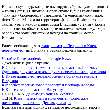
В числе скульптур, которые планируют убрать с улиц столицы
– конная статуя Николаю Щорсу, скульптурная композиция
"Экипажу бронепоезда "Таращанец" в одноименном парке,
бюст Карла Маркса на территории фабрики Roshen, а также
скульптура и мемориальная доска Владимиру Ленину. Кроме
того, в список объектов, которые подлежат демонтажу, входят
барельефы большевистским вождям на станции метро
Вокзальная.
Ранее сообщалось, что
станцию метро Петровка в Киеве
переименуют
на Почайну в рамках декоммунизации.
Читайте Korrespondent.net в Google News
Декоммунизация в Украине
В Одессе планируют демонтировать памятник Горькому
Одесским депутатам рекомендуют переименовать два района
В Киеве планируют перезахоронение останков генерала
Ватутина
Киевсовет переименовал проспект и площадь Победы
В Киеве снесли памятник Ватутину
СПЕЦТЕМА:
Декоммунизация в Украине
ТЕГИ:
Киев
,
памятники и монументы
,
Советские
памятники
,
памятник
,
Декоммунизация
Если вы заметили ошибку, выделите необходимый текст и