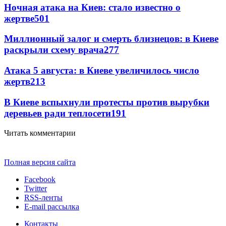
Ночная атака на Киев: стало известно о
жертве
501
Миллионный залог и смерть близнецов: в Киеве
раскрыли схему врача
277
Атака 5 августа: в Киеве увеличилось число
жертв
213
В Киеве вспыхнули протесты против вырубки
деревьев ради теплосети
191
Читать комментарии
Полная версия сайта
Facebook
Twitter
RSS-ленты
E-mail рассылка
Контакты