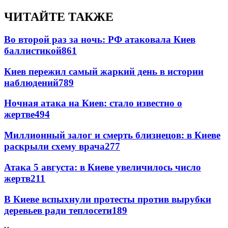
ЧИТАЙТЕ ТАКЖЕ
Во второй раз за ночь: РФ атаковала Киев
баллистикой
861
Киев пережил самый жаркий день в истории
наблюдений
789
Ночная атака на Киев: стало известно о
жертве
494
Миллионный залог и смерть близнецов: в Киеве
раскрыли схему врача
277
Атака 5 августа: в Киеве увеличилось число
жертв
211
В Киеве вспыхнули протесты против вырубки
деревьев ради теплосети
189