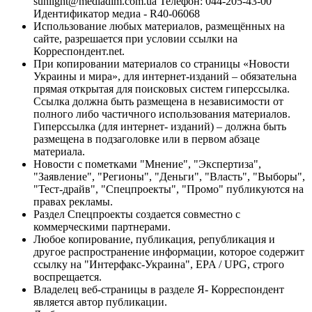
sunlight@mediadim.com.ua
Телефон: 044-205-43-00
Идентификатор медиа - R40-06068
Использование любых материалов, размещённых на
сайте, разрешается при условии ссылки на
Корреспондент.net.
При копировании материалов со страницы «Новости
Украины и мира», для интернет-изданий – обязательна
прямая открытая для поисковых систем гиперссылка.
Ссылка должна быть размещена в независимости от
полного либо частичного использования материалов.
Гиперссылка (для интернет- изданий) – должна быть
размещена в подзаголовке или в первом абзаце
материала.
Новости с пометками "Мнение", "Экспертиза",
"Заявление", "Регионы", "Деньги", "Власть", "Выборы",
"Тест-драйв", "Спецпроекты", "Промо" публикуются на
правах рекламы.
Раздел Спецпроекты создается совместно с
коммерческими партнерами.
Любое копирование, публикация, републикация и
другое распространение информации, которое содержит
ссылку на "Интерфакс-Украина", EPA / UPG, строго
воспрещается.
Владелец веб-страницы в разделе Я- Корреспондент
является автор публикации.