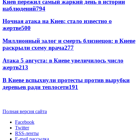
Киев пережил самый жаркий день в истории
наблюдений
794
Ночная атака на Киев: стало известно о
жертве
500
Миллионный залог и смерть близнецов: в Киеве
раскрыли схему врача
277
Атака 5 августа: в Киеве увеличилось число
жертв
213
В Киеве вспыхнули протесты против вырубки
деревьев ради теплосети
191
Полная версия сайта
Facebook
Twitter
RSS-ленты
E-mail рассылка