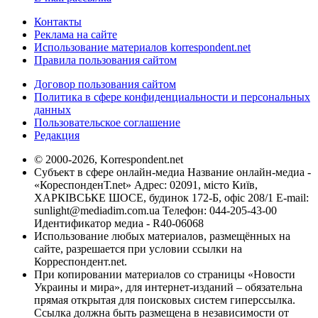
Контакты
Реклама на сайте
Использование материалов korrespondent.net
Правила пользования сайтом
Договор пользования сайтом
Политика в сфере конфиденциальности и персональных
данных
Пользовательское соглашение
Редакция
© 2000-2026, Korrespondent.net
Субъект в сфере онлайн-медиа Название онлайн-медиа -
«КореспонденТ.net» Адрес: 02091, місто Київ,
ХАРКІВСЬКЕ ШОСЕ, будинок 172-Б, офіс 208/1 E-mail:
sunlight@mediadim.com.ua
Телефон: 044-205-43-00
Идентификатор медиа - R40-06068
Использование любых материалов, размещённых на
сайте, разрешается при условии ссылки на
Корреспондент.net.
При копировании материалов со страницы «Новости
Украины и мира», для интернет-изданий – обязательна
прямая открытая для поисковых систем гиперссылка.
Ссылка должна быть размещена в независимости от