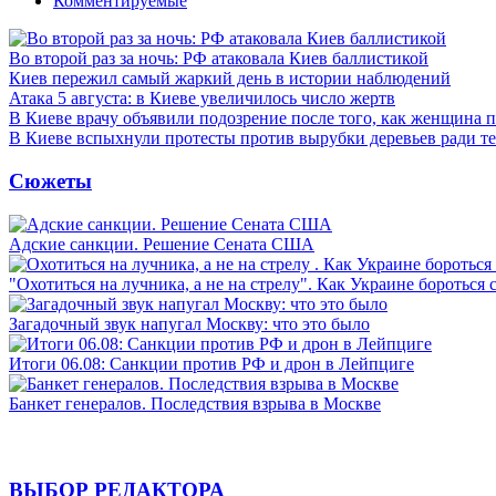
Комментируемые
Во второй раз за ночь: РФ атаковала Киев баллистикой
Киев пережил самый жаркий день в истории наблюдений
Атака 5 августа: в Киеве увеличилось число жертв
В Киеве врачу объявили подозрение после того, как женщина п
В Киеве вспыхнули протесты против вырубки деревьев ради т
Сюжеты
Адские санкции. Решение Сената США
"Охотиться на лучника, а не на стрелу". Как Украине бороться 
Загадочный звук напугал Москву: что это было
Итоги 06.08: Санкции против РФ и дрон в Лейпциге
Банкет генералов. Последствия взрыва в Москве
ВЫБОР РЕДАКТОРА