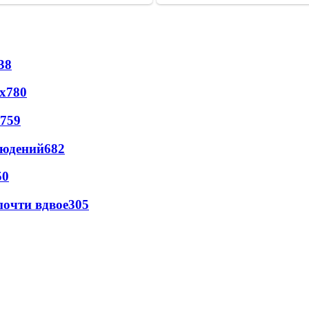
38
х
780
759
людений
682
50
почти вдвое
305