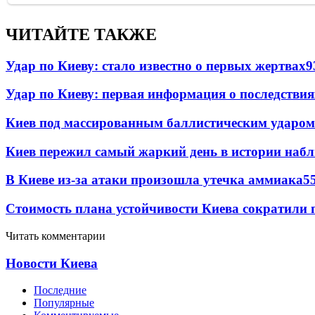
ЧИТАЙТЕ ТАКЖЕ
Удар по Киеву: стало известно о первых жертвах
9
Удар по Киеву: первая информация о последствия
Киев под массированным баллистическим ударом
Киев пережил самый жаркий день в истории наб
В Киеве из-за атаки произошла утечка аммиака
5
Стоимость плана устойчивости Киева сократили 
Читать комментарии
Новости Киева
Последние
Популярные