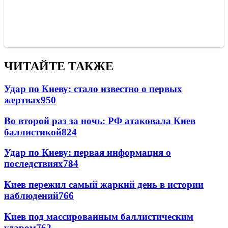
ЧИТАЙТЕ ТАКЖЕ
Удар по Киеву: стало известно о первых
жертвах
950
Во второй раз за ночь: РФ атаковала Киев
баллистикой
824
Удар по Киеву: первая информация о
последствиях
784
Киев пережил самый жаркий день в истории
наблюдений
766
Киев под массированным баллистическим
ударом
762