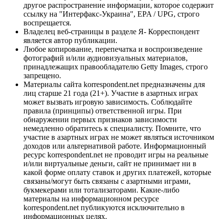
другое распространение информации, которое содержит
ссылку на "Интерфакс-Украина", EPA / UPG, строго
воспрещается.
Владелец веб-страницы в разделе Я- Корреспондент
является автор публикации.
Любое копирование, перепечатка и воспроизведение
фотографий и/или аудиовизуальных материалов,
принадлежащих правообладателю Getty Images, строго
запрещено.
Материалы сайта korrespondent.net предназначены для
лиц старше 21 года (21+). Участие в азартных играх
может вызвать игровую зависимость. Соблюдайте
правила (принципы) ответственной игры. При
обнаружении первых признаков зависимости
немедленно обратитесь к специалисту. Помните, что
участие в азартных играх не может являться источником
доходов или альтернативой работе. Информационный
ресурс korrespondent.net не проводит игры на реальные
и/или виртуальные деньги, сайт не принимает ни в
какой форме оплату ставок и других платежей, которые
связаны/могут быть связаны с азартными играми,
букмекерами или тотализаторами. Какие-либо
материалы на информационном ресурсе
korrespondent.net публикуются исключительно в
информационных целях.