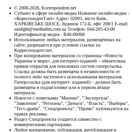
© 2000-2026, Korrespondent.net
Субъект в сфере онлайн-медиа Название онлайн-медиа -
«КореспонденТ.net» Адрес: 02091, місто Київ,
ХАРКІВСЬКЕ ШОСЕ, будинок 172-Б, офіс 208/1 E-mail:
sunlight@mediadim.com.ua
Телефон: 044-205-43-00
Идентификатор медиа - R40-06068
Использование любых материалов, размещённых на
сайте, разрешается при условии ссылки на
Корреспондент.net.
При копировании материалов со страницы «Новости
Украины и мира», для интернет-изданий – обязательна
прямая открытая для поисковых систем гиперссылка.
Ссылка должна быть размещена в независимости от
полного либо частичного использования материалов.
Гиперссылка (для интернет- изданий) – должна быть
размещена в подзаголовке или в первом абзаце
материала.
Новости с пометками "Мнение", "Экспертиза",
"Заявление", "Регионы", "Деньги", "Власть", "Выборы",
"Тест-драйв", "Спецпроекты", "Промо" публикуются на
правах рекламы.
Раздел Спецпроекты создается совместно с
коммерческими партнерами.
Любое копирование, публикация, републикация и