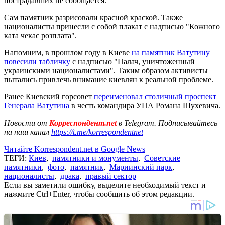
пострадавших не сообщается.
Сам памятник разрисовали красной краской. Также
националисты принесли с собой плакат с надписью "Кожного
ката чекає розплата".
Напомним, в прошлом году в Киеве
на памятник Ватутину
повесили табличку
с надписью "Палач, уничтоженный
украинскими националистами". Таким образом активисты
пытались привлечь внимание киевлян к реальной проблеме.
Ранее Киевский горсовет
переименовал столичный проспект
Генерала Ватутина
в честь командира УПА Романа Шухевича.
Новости от
Корреспондент.net
в Telegram. Подписывайтесь
на наш канал
https://t.me/korrespondentnet
Читайте Korrespondent.net в Google News
ТЕГИ:
Киев
,
памятники и монументы
,
Советские
памятники
,
фото
,
памятник
,
Мариинский парк
,
националисты
,
драка
,
правый сектор
Если вы заметили ошибку, выделите необходимый текст и
нажмите Ctrl+Enter, чтобы сообщить об этом редакции.