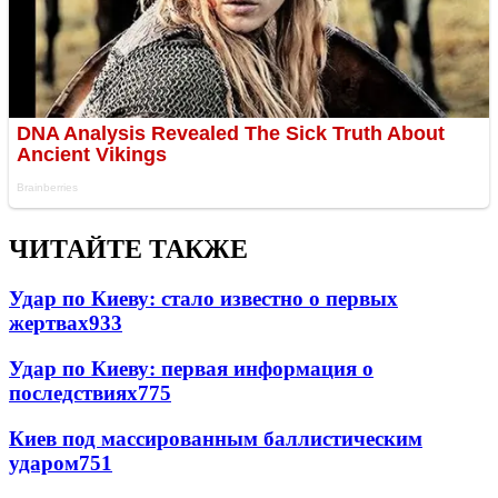
ЧИТАЙТЕ ТАКЖЕ
Удар по Киеву: стало известно о первых
жертвах
933
Удар по Киеву: первая информация о
последствиях
775
Киев под массированным баллистическим
ударом
751