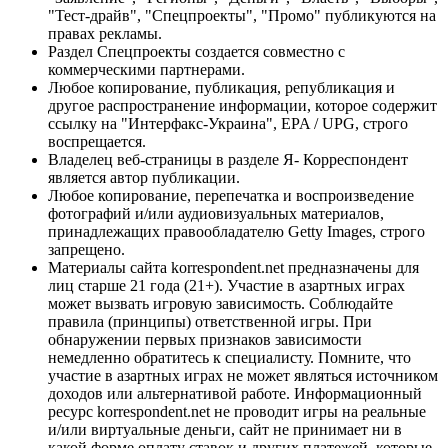
"Тест-драйв", "Спецпроекты", "Промо" публикуются на
правах рекламы.
Раздел Спецпроекты создается совместно с
коммерческими партнерами.
Любое копирование, публикация, републикация и
другое распространение информации, которое содержит
ссылку на "Интерфакс-Украина", EPA / UPG, строго
воспрещается.
Владелец веб-страницы в разделе Я- Корреспондент
является автор публикации.
Любое копирование, перепечатка и воспроизведение
фотографий и/или аудиовизуальных материалов,
принадлежащих правообладателю Getty Images, строго
запрещено.
Материалы сайта korrespondent.net предназначены для
лиц старше 21 года (21+). Участие в азартных играх
может вызвать игровую зависимость. Соблюдайте
правила (принципы) ответственной игры. При
обнаружении первых признаков зависимости
немедленно обратитесь к специалисту. Помните, что
участие в азартных играх не может являться источником
доходов или альтернативой работе. Информационный
ресурс korrespondent.net не проводит игры на реальные
и/или виртуальные деньги, сайт не принимает ни в
какой форме оплату ставок и других платежей, которые