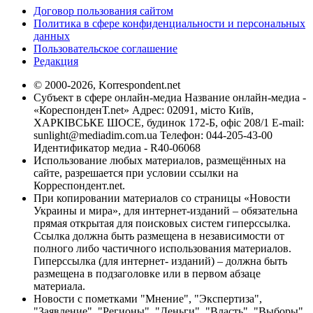
Договор пользования сайтом
Политика в сфере конфиденциальности и персональных
данных
Пользовательское соглашение
Редакция
© 2000-2026, Korrespondent.net
Субъект в сфере онлайн-медиа Название онлайн-медиа -
«КореспонденТ.net» Адрес: 02091, місто Київ,
ХАРКІВСЬКЕ ШОСЕ, будинок 172-Б, офіс 208/1 E-mail:
sunlight@mediadim.com.ua
Телефон: 044-205-43-00
Идентификатор медиа - R40-06068
Использование любых материалов, размещённых на
сайте, разрешается при условии ссылки на
Корреспондент.net.
При копировании материалов со страницы «Новости
Украины и мира», для интернет-изданий – обязательна
прямая открытая для поисковых систем гиперссылка.
Ссылка должна быть размещена в независимости от
полного либо частичного использования материалов.
Гиперссылка (для интернет- изданий) – должна быть
размещена в подзаголовке или в первом абзаце
материала.
Новости с пометками "Мнение", "Экспертиза",
"Заявление", "Регионы", "Деньги", "Власть", "Выборы",