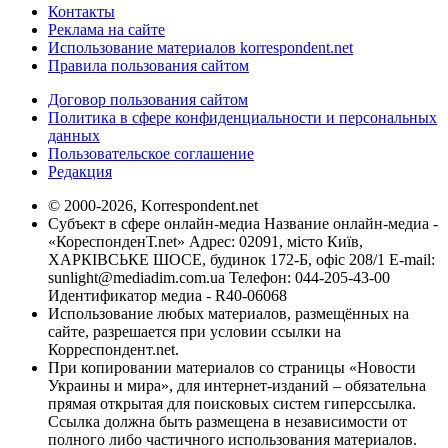
Контакты
Реклама на сайте
Использование материалов korrespondent.net
Правила пользования сайтом
Договор пользования сайтом
Политика в сфере конфиденциальности и персональных
данных
Пользовательское соглашение
Редакция
© 2000-2026, Korrespondent.net
Субъект в сфере онлайн-медиа Название онлайн-медиа -
«КореспонденТ.net» Адрес: 02091, місто Київ,
ХАРКІВСЬКЕ ШОСЕ, будинок 172-Б, офіс 208/1 E-mail:
sunlight@mediadim.com.ua
Телефон: 044-205-43-00
Идентификатор медиа - R40-06068
Использование любых материалов, размещённых на
сайте, разрешается при условии ссылки на
Корреспондент.net.
При копировании материалов со страницы «Новости
Украины и мира», для интернет-изданий – обязательна
прямая открытая для поисковых систем гиперссылка.
Ссылка должна быть размещена в независимости от
полного либо частичного использования материалов.