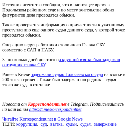
Источник агентства сообщил, что в настоящее время в
Подольском районном суде и по месту жительства обоих
фигурантов дела проводятся обыски.
Также проверяется информация о причастности к указанному
преступлению еще одного судьи данного суда, у которой тоже
проводятся обыски.
Операцию ведут работники столичного Главка СБУ
совместно с САП и НАБУ.
За несколько дней до этого н
а крупной взятке был задержан
сотрудник главка СБУ
.
Ранее в Киеве
задержали судью Голосеевского суда
на взятке в
200 тысяч гривен. Также был задержан посредник – судья
этого же суда в отставке.
Новости от
Корреспондент.net
в Telegram. Подписывайтесь
на наш канал
https://t.me/korrespondentnet
Читайте Korrespondent.net в Google News
ТЕГИ:
коррупция
,
суд
,
взятка
,
судьи
,
судья
,
задержание