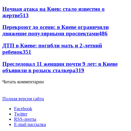
Ночная атака на Киев: стало известно о
жертве
513
Перекроют до осени: в Киеве ограничили
движение популярными проспектами
486
ДТП в Киеве: погибли мать и 2-летний
ребенок
351
Преследовал 11 женщин почти 9 лет: в Киеве
объявили в розыск сталкера
319
Читать комментарии
Полная версия сайта
Facebook
Twitter
RSS-ленты
E-mail рассылка