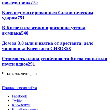
последствиях
775
Киев под массированным баллистическим
ударом
751
В Киеве из-за атаки произошла утечка
аммиака
548
Дом за 3,8 млн и взятка от арестанта: дело
чиновника Киевского СИЗО
358
Стоимость плана устойчивости Киева сократили
почти вдвое
291
Читать комментарии
Полная версия сайта
Facebook
Twitter
RSS-ленты
E-mail рассылка