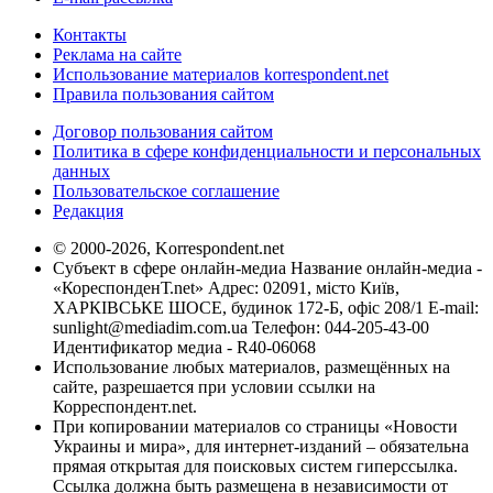
Контакты
Реклама на сайте
Использование материалов korrespondent.net
Правила пользования сайтом
Договор пользования сайтом
Политика в сфере конфиденциальности и персональных
данных
Пользовательское соглашение
Редакция
© 2000-2026, Korrespondent.net
Субъект в сфере онлайн-медиа Название онлайн-медиа -
«КореспонденТ.net» Адрес: 02091, місто Київ,
ХАРКІВСЬКЕ ШОСЕ, будинок 172-Б, офіс 208/1 E-mail:
sunlight@mediadim.com.ua
Телефон: 044-205-43-00
Идентификатор медиа - R40-06068
Использование любых материалов, размещённых на
сайте, разрешается при условии ссылки на
Корреспондент.net.
При копировании материалов со страницы «Новости
Украины и мира», для интернет-изданий – обязательна
прямая открытая для поисковых систем гиперссылка.
Ссылка должна быть размещена в независимости от