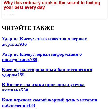
ЧИТАЙТЕ ТАКЖЕ
Удар по Киеву: стало известно о первых
жертвах
936
Удар по Киеву: первая информация о
последствиях
780
Киев под массированным баллистическим
ударом
759
В Киеве из-за атаки произошла утечка
аммиака
550
Киев пережил самый жаркий день в истории
наблюдений
434