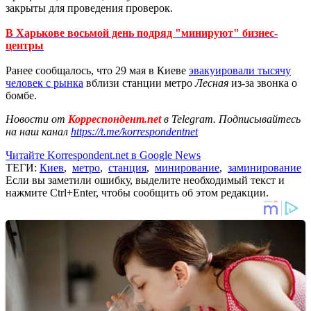
закрыты для проведения проверок.
В Харькове восьмой день подряд "минируют" бизнес-
центры
Ранее сообщалось, что 29 мая в Киеве
эвакуировали тысячу
человек с рынка
вблизи станции метро
Лесная
из-за звонка о
бомбе.
Новости от
Корреспондент.net
в Telegram. Подписывайтесь
на наш канал
https://t.me/korrespondentnet
Читайте Korrespondent.net в Google News
ТЕГИ:
Киев
,
метро
,
станция
,
минирование
,
заминирование
Если вы заметили ошибку, выделите необходимый текст и
нажмите Ctrl+Enter, чтобы сообщить об этом редакции.