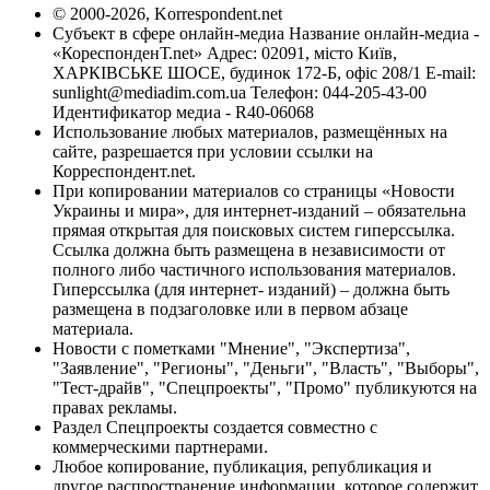
© 2000-2026, Korrespondent.net
Субъект в сфере онлайн-медиа Название онлайн-медиа -
«КореспонденТ.net» Адрес: 02091, місто Київ,
ХАРКІВСЬКЕ ШОСЕ, будинок 172-Б, офіс 208/1 E-mail:
sunlight@mediadim.com.ua
Телефон: 044-205-43-00
Идентификатор медиа - R40-06068
Использование любых материалов, размещённых на
сайте, разрешается при условии ссылки на
Корреспондент.net.
При копировании материалов со страницы «Новости
Украины и мира», для интернет-изданий – обязательна
прямая открытая для поисковых систем гиперссылка.
Ссылка должна быть размещена в независимости от
полного либо частичного использования материалов.
Гиперссылка (для интернет- изданий) – должна быть
размещена в подзаголовке или в первом абзаце
материала.
Новости с пометками "Мнение", "Экспертиза",
"Заявление", "Регионы", "Деньги", "Власть", "Выборы",
"Тест-драйв", "Спецпроекты", "Промо" публикуются на
правах рекламы.
Раздел Спецпроекты создается совместно с
коммерческими партнерами.
Любое копирование, публикация, републикация и
другое распространение информации, которое содержит