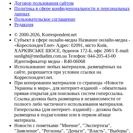
Договор пользования сайтом
Политика в сфере конфиденциальности и персональных
данных
Пользовательское соглашение
Редакция
© 2000-2026, Korrespondent.net
Субъект в сфере онлайн-медиа Название онлайн-медиа -
«КореспонденТ.net» Адрес: 02091, місто Київ,
ХАРКІВСЬКЕ ШОСЕ, будинок 172-Б, офіс 208/1 E-mail:
sunlight@mediadim.com.ua
Телефон: 044-205-43-00
Идентификатор медиа - R40-06068
Использование любых материалов, размещённых на
сайте, разрешается при условии ссылки на
Корреспондент.net.
При копировании материалов со страницы «Новости
Украины и мира», для интернет-изданий – обязательна
прямая открытая для поисковых систем гиперссылка.
Ссылка должна быть размещена в независимости от
полного либо частичного использования материалов.
Гиперссылка (для интернет- изданий) – должна быть
размещена в подзаголовке или в первом абзаце
материала.
Новости с пометками "Мнение", "Экспертиза",
"Заявление", "Регионы", "Деньги", "Власть", "Выборы",