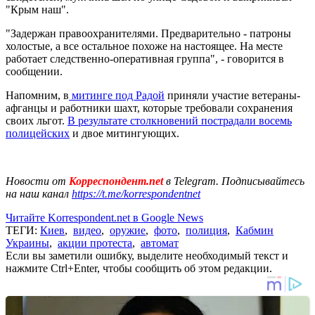
"Крым наш".
"Задержан правоохранителями. Предварительно - патроны
холостые, а все остальное похоже на настоящее. На месте
работает следственно-оперативная группа", - говорится в
сообщении.
Напомним, в
митинге под Радой
приняли участие ветераны-
афганцы и работники шахт, которые требовали сохранения
своих льгот.
В результате столкновений пострадали восемь
полицейских
и двое митингующих.
Новости от
Корреспондент.net
в Telegram. Подписывайтесь
на наш канал
https://t.me/korrespondentnet
Читайте Korrespondent.net в Google News
ТЕГИ:
Киев
,
видео
,
оружие
,
фото
,
полиция
,
Кабмин
Украины
,
акции протеста
,
автомат
Если вы заметили ошибку, выделите необходимый текст и
нажмите Ctrl+Enter, чтобы сообщить об этом редакции.