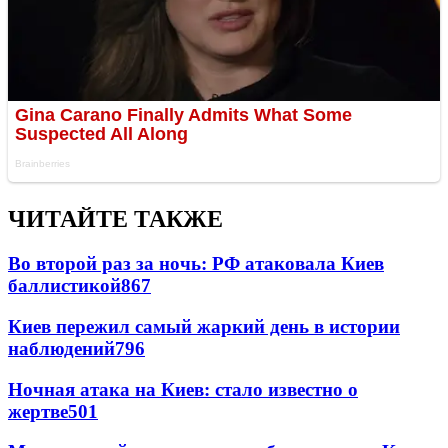
ЧИТАЙТЕ ТАКЖЕ
Во второй раз за ночь: РФ атаковала Киев
баллистикой
867
Киев пережил самый жаркий день в истории
наблюдений
796
Ночная атака на Киев: стало известно о
жертве
501