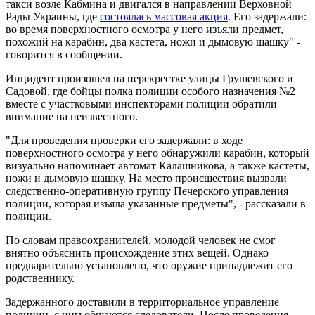
такси возле Кабмина и двигался в направлении Верховной
Рады Украины, где
состоялась массовая акция
. Его задержали:
во время поверхностного осмотра у него изъяли предмет,
похожий на карабин, два кастета, ножи и дымовую шашку" -
говорится в сообщении.
Инцидент произошел на перекрестке улицы Грушевского и
Садовой, где бойцы полка полиции особого назначения №2
вместе с участковыми инспекторами полиции обратили
внимание на неизвестного.
"Для проведения проверки его задержали: в ходе
поверхностного осмотра у него обнаружили карабин, который
визуально напоминает автомат Калашникова, а также кастеты,
ножи и дымовую шашку. На место происшествия вызвали
следственно-оперативную группу Печерского управления
полиции, которая изъяла указанные предметы", - рассказали в
полиции.
По словам правоохранителей, молодой человек не смог
внятно объяснить происхождение этих вещей. Однако
предварительно установлено, что оружие принадлежит его
родственнику.
Задержанного доставили в территориальное управление
полиции, с ним общаются следователи. После проведения