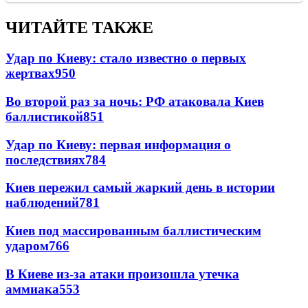
ЧИТАЙТЕ ТАКЖЕ
Удар по Киеву: стало известно о первых
жертвах
950
Во второй раз за ночь: РФ атаковала Киев
баллистикой
851
Удар по Киеву: первая информация о
последствиях
784
Киев пережил самый жаркий день в истории
наблюдений
781
Киев под массированным баллистическим
ударом
766
В Киеве из-за атаки произошла утечка
аммиака
553