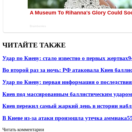
ЧИТАЙТЕ ТАКЖЕ
Удар по Киеву: стало известно о первых жертвах
9
Во второй раз за ночь: РФ атаковала Киев балли
Удар по Киеву: первая информация о последствия
Киев под массированным баллистическим ударом
Киев пережил самый жаркий день в истории наб
В Киеве из-за атаки произошла утечка аммиака
5
Читать комментарии