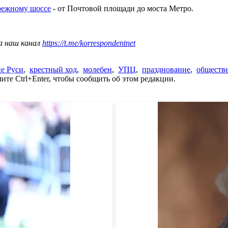
режному шоссе
- от Почтовой площади до моста Метро.
а наш канал
https://t.me/korrespondentnet
е Руси
,
крестный ход
,
молебен
,
УПЦ
,
празднование
,
обществ
те Ctrl+Enter, чтобы сообщить об этом редакции.