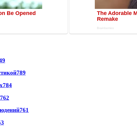
49
стикой
789
х
784
762
людений
761
53