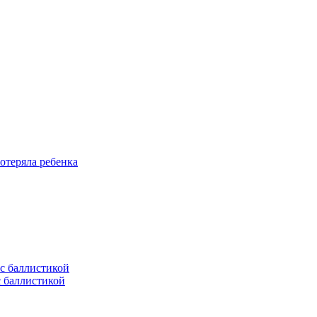
отеряла ребенка
с баллистикой