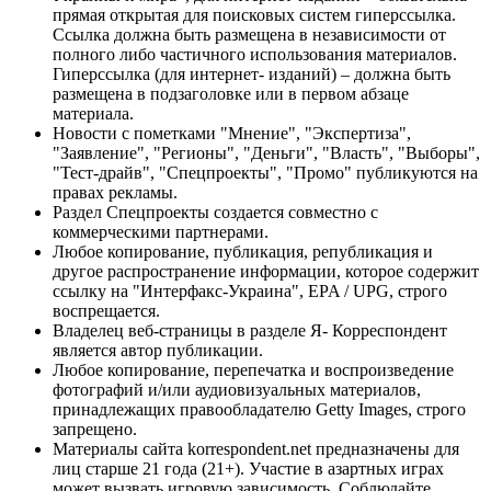
прямая открытая для поисковых систем гиперссылка.
Ссылка должна быть размещена в независимости от
полного либо частичного использования материалов.
Гиперссылка (для интернет- изданий) – должна быть
размещена в подзаголовке или в первом абзаце
материала.
Новости с пометками "Мнение", "Экспертиза",
"Заявление", "Регионы", "Деньги", "Власть", "Выборы",
"Тест-драйв", "Спецпроекты", "Промо" публикуются на
правах рекламы.
Раздел Спецпроекты создается совместно с
коммерческими партнерами.
Любое копирование, публикация, републикация и
другое распространение информации, которое содержит
ссылку на "Интерфакс-Украина", EPA / UPG, строго
воспрещается.
Владелец веб-страницы в разделе Я- Корреспондент
является автор публикации.
Любое копирование, перепечатка и воспроизведение
фотографий и/или аудиовизуальных материалов,
принадлежащих правообладателю Getty Images, строго
запрещено.
Материалы сайта korrespondent.net предназначены для
лиц старше 21 года (21+). Участие в азартных играх
может вызвать игровую зависимость. Соблюдайте