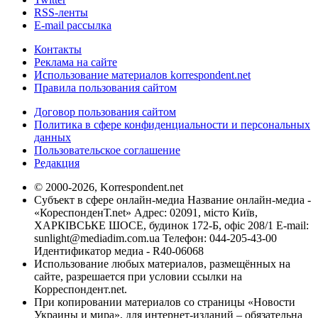
RSS-ленты
E-mail рассылка
Контакты
Реклама на сайте
Использование материалов korrespondent.net
Правила пользования сайтом
Договор пользования сайтом
Политика в сфере конфиденциальности и персональных
данных
Пользовательское соглашение
Редакция
© 2000-2026, Korrespondent.net
Субъект в сфере онлайн-медиа Название онлайн-медиа -
«КореспонденТ.net» Адрес: 02091, місто Київ,
ХАРКІВСЬКЕ ШОСЕ, будинок 172-Б, офіс 208/1 E-mail:
sunlight@mediadim.com.ua
Телефон: 044-205-43-00
Идентификатор медиа - R40-06068
Использование любых материалов, размещённых на
сайте, разрешается при условии ссылки на
Корреспондент.net.
При копировании материалов со страницы «Новости
Украины и мира», для интернет-изданий – обязательна