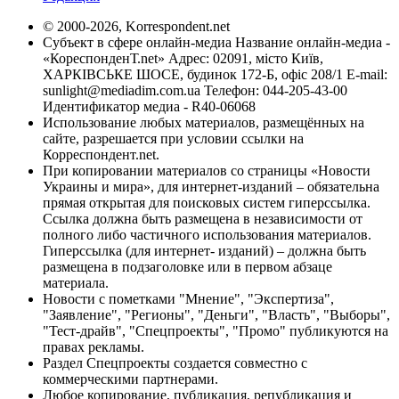
© 2000-2026, Korrespondent.net
Субъект в сфере онлайн-медиа Название онлайн-медиа -
«КореспонденТ.net» Адрес: 02091, місто Київ,
ХАРКІВСЬКЕ ШОСЕ, будинок 172-Б, офіс 208/1 E-mail:
sunlight@mediadim.com.ua
Телефон: 044-205-43-00
Идентификатор медиа - R40-06068
Использование любых материалов, размещённых на
сайте, разрешается при условии ссылки на
Корреспондент.net.
При копировании материалов со страницы «Новости
Украины и мира», для интернет-изданий – обязательна
прямая открытая для поисковых систем гиперссылка.
Ссылка должна быть размещена в независимости от
полного либо частичного использования материалов.
Гиперссылка (для интернет- изданий) – должна быть
размещена в подзаголовке или в первом абзаце
материала.
Новости с пометками "Мнение", "Экспертиза",
"Заявление", "Регионы", "Деньги", "Власть", "Выборы",
"Тест-драйв", "Спецпроекты", "Промо" публикуются на
правах рекламы.
Раздел Спецпроекты создается совместно с
коммерческими партнерами.
Любое копирование, публикация, републикация и