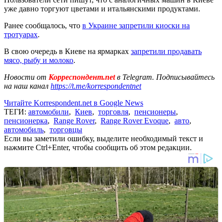
уже давно торгуют цветами и итальянскими продуктами.
Ранее сообщалось, что
в Украине запретили киоски на
тротуарах
.
В свою очередь в Киеве на ярмарках
запретили продавать
мясо, рыбу и молоко
.
Новости от
Корреспондент.net
в Telegram. Подписывайтесь
на наш канал
https://t.me/korrespondentnet
Читайте Korrespondent.net в Google News
ТЕГИ:
автомобили
,
Киев
,
торговля
,
пенсионеры
,
пенсионерка
,
Range Rover
,
Range Rover Evoque
,
авто
,
автомобиль
,
торговцы
Если вы заметили ошибку, выделите необходимый текст и
нажмите Ctrl+Enter, чтобы сообщить об этом редакции.