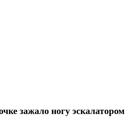
очке зажало ногу эскалатором