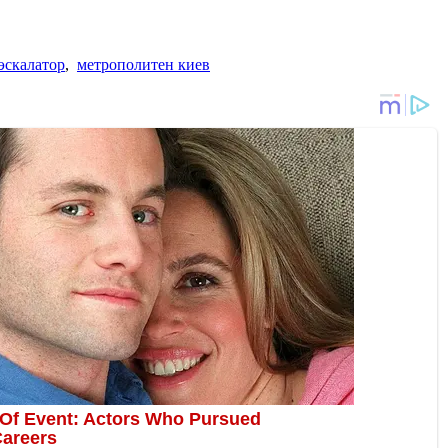
эскалатор
,
метрополитен киев