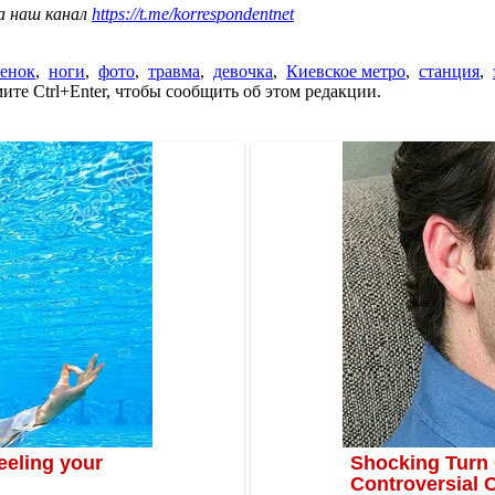
а наш канал
https://t.me/korrespondentnet
бенок
,
ноги
,
фото
,
травма
,
девочка
,
Киевское метро
,
станция
,
те Ctrl+Enter, чтобы сообщить об этом редакции.