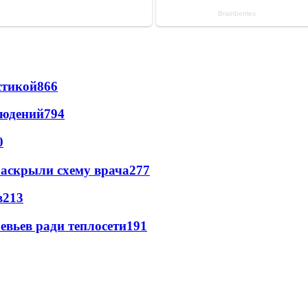
стикой
866
людений
794
0
раскрыли схему врача
277
в
213
евьев ради теплосети
191