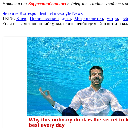
Новости от
Корреспондент.net
в Telegram. Подписывайтесь н
Читайте Korrespondent.net в Google News
ТЕГИ:
Киев
,
Происшествия
,
дети
,
Метрополитен
,
метро
,
ре
Если вы заметили ошибку, выделите необходимый текст и нажми