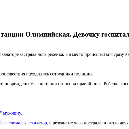
а станции Олимпийская. Девочку госпита
эскалаторе застряла нога ребенка. На место происшествия сразу
происшествия находились сотрудники полиции.
нет, повреждены мягкие ткани стопы на правой ноге. Ребенка го
л" мужчину
.
lace сломался эскалатор
, в результате чего пострадали около двух