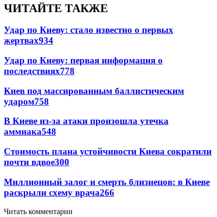
ЧИТАЙТЕ ТАКЖЕ
Удар по Киеву: стало известно о первых
жертвах
934
Удар по Киеву: первая информация о
последствиях
778
Киев под массированным баллистическим
ударом
758
В Киеве из-за атаки произошла утечка
аммиака
548
Стоимость плана устойчивости Киева сократили
почти вдвое
300
Миллионный залог и смерть близнецов: в Киеве
раскрыли схему врача
266
Читать комментарии