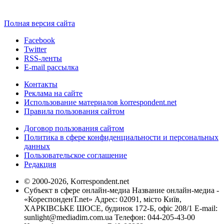
Полная версия сайта
Facebook
Twitter
RSS-ленты
E-mail рассылка
Контакты
Реклама на сайте
Использование материалов korrespondent.net
Правила пользования сайтом
Договор пользования сайтом
Политика в сфере конфиденциальности и персональных
данных
Пользовательское соглашение
Редакция
© 2000-2026, Korrespondent.net
Субъект в сфере онлайн-медиа Название онлайн-медиа -
«КореспонденТ.net» Адрес: 02091, місто Київ,
ХАРКІВСЬКЕ ШОСЕ, будинок 172-Б, офіс 208/1 E-mail:
sunlight@mediadim.com.ua
Телефон: 044-205-43-00