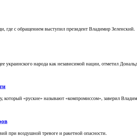
ди, где с обращением выступил президент Владимир Зеленский.
ее украинского народа как независимой нации, отметил Дональ
ти
ру, который «руские» называют «компромиссом», заверил Влади
ров
вий при воздушной тревоге и ракетной опасности.