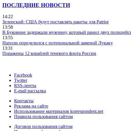
ПОСЛЕДНИЕ НОВОСТИ
14:22
Зеленский: США будут поставлять ракеты для Patriot
13:58
В Буковине задержали мужчину, который ранил двух полицейс
13:55
Наполи определился с потенциальной заменой Лукаку
13:31
Поражены 12 кораблей теневого флота России
Facebook
Twitter
RSS-ленты
E-mail рассылка
Контакты
Реклама на сайте
Использование материалов korrespondent.net
Правила пользования сайтом
Договор пользования сайтом