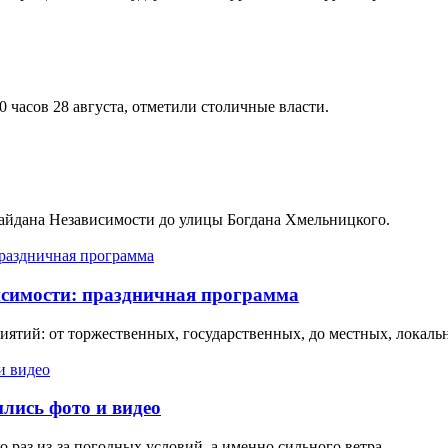
30 часов 28 августа, отметили столичные власти.
Майдана Независимости до улицы Богдана Хмельницкого.
висимости: праздничная программа
иятий: от торжественных, государственных, до местных, локаль
лись фото и видео
 раз из-за погодных условий, а именно сильного ветра.